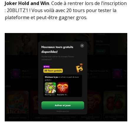
Joker Hold and Win
. Code à rentrer lors de l’inscription
: 20BLITZ1 ! Vous voilà avec 20 tours pour tester la
plateforme et peut-être gagner gros.