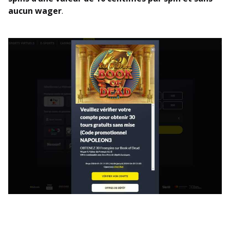
aucun wager
.