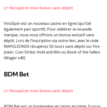
👉 Récupérer mon bonus sans dépôt
VinciSpin est un nouveau casino en ligne (qui fait
également pari sportif). Pour célébrer la nouvelle
marque, nous vous offrons un bonus exclusif sans
dépôt. Lors de l’inscription via notre lien, avec le code
NAPOLEON50 récupérez 50 tours sans dépôt sur Fire
Joker, Coin Strike: Hold and Win ou Book of the Fallen.
(Wager x40)
BDM Bet
👉 Récupérer mon bonus sans dépôt
BDM Bet est un bookmaker et casino en ligne. Si vous