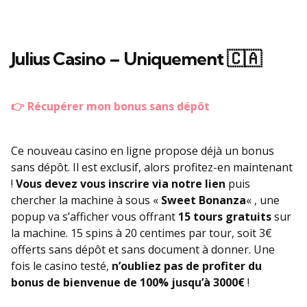
Julius Casino – Uniquement 🇨🇦
👉 Récupérer mon bonus sans dépôt
Ce nouveau casino en ligne propose déjà un bonus
sans dépôt. Il est exclusif, alors profitez-en maintenant
!
Vous devez vous inscrire via notre lien
puis
chercher la machine à sous «
Sweet Bonanza
« , une
popup va s’afficher vous offrant
15 tours gratuits
sur
la machine. 15 spins à 20 centimes par tour, soit 3€
offerts sans dépôt et sans document à donner. Une
fois le casino testé,
n’oubliez pas de profiter du
bonus de bienvenue de 100% jusqu’à 3000€
!