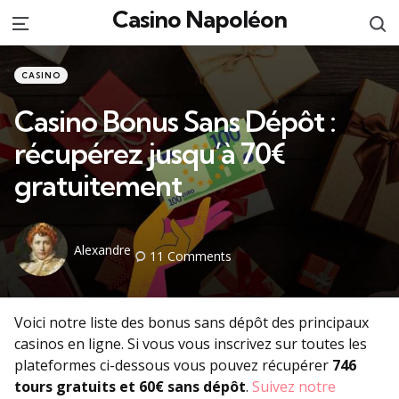
Casino Napoléon
S
Menu
Categories
Posted
CASINO
in
Casino Bonus Sans Dépôt :
récupérez jusqu’à 70€
gratuitement
Posted
Alexandre
11
Comments
by
Voici notre liste des bonus sans dépôt des principaux
casinos en ligne. Si vous vous inscrivez sur toutes les
plateformes ci-dessous vous pouvez récupérer
746
tours gratuits et 60€ sans dépôt
.
Suivez notre