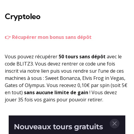
Cryptoleo
👉 Récupérer mon bonus sans dépôt
Vous pouvez récupérer
50 tours sans dépôt
avec le
code BLITZ3. Vous devez rentrer ce code une fois
inscrit via notre lien puis vous rendre sur l’une de ces
machines à sous : Sweet Bonanza, Elvis Frog in Vegas,
Gates of Olympus. Vous recevez 0,10€ par spin (soit 5€
en tout)
sans aucune limite de gain
! Vous devez
jouer 35 fois vos gains pour pouvoir retirer.