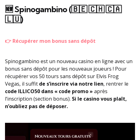
🆕 Spinogambino
(🇧🇪 🇨🇭 🇨🇦
🇱🇺)
👉 Récupérer mon bonus sans dépôt
Spinogambino est un nouveau casino en ligne avec un
bonus sans dépôt pour les nouveaux joueurs ! Pour
récupérer vos 50 tours sans dépôt sur Elvis Frog
Vegas, il suffit
de s’inscrire via notre lien
, rentrer le
code ILLICO50 dans « code promo »
après
l’inscription (section bonus).
Si le casino vous plaît,
n’oubliez pas de déposer.