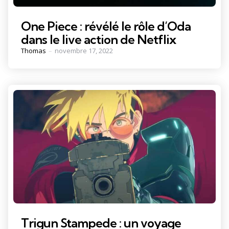
One Piece : révélé le rôle d’Oda
dans le live action de Netflix
Posted
Thomas
novembre 17, 2022
by
Trigun Stampede : un voyage