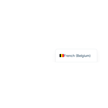
French (France)
French (Belgium)
Meilleur casino en ligne
Nouveau casino en ligne
Meilleur Casino Bitcoin
Bonus Sans Dépôt