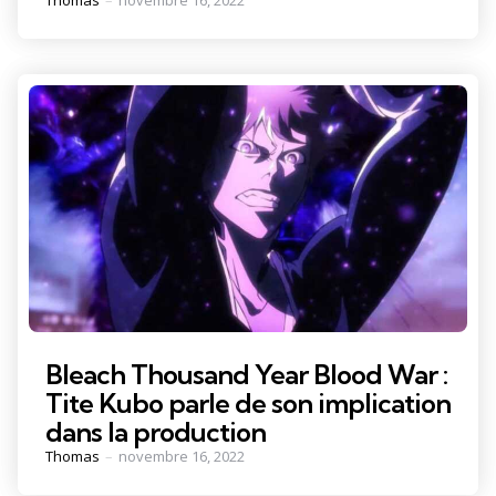
Thomas
novembre 16, 2022
by
Bleach Thousand Year Blood War :
Tite Kubo parle de son implication
dans la production
Posted
Thomas
novembre 16, 2022
by