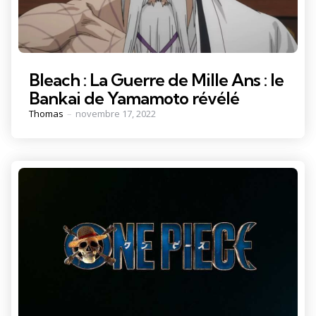
Bleach : La Guerre de Mille Ans : le
Bankai de Yamamoto révélé
Posted
Thomas
novembre 17, 2022
by