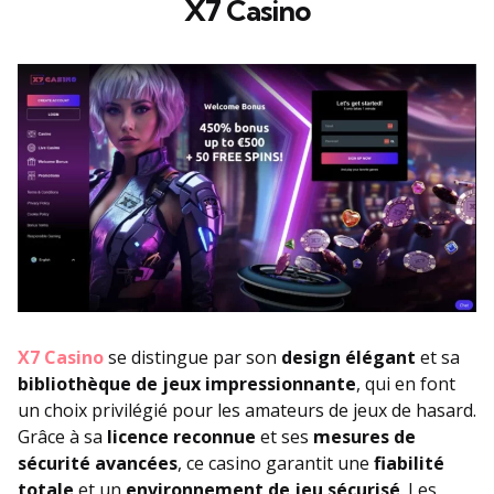
X7 Casino
X7 Casino
se distingue par son
design élégant
et sa
bibliothèque de jeux impressionnante
, qui en font
un choix privilégié pour les amateurs de jeux de hasard.
Grâce à sa
licence reconnue
et ses
mesures de
sécurité avancées
, ce casino garantit une
fiabilité
totale
et un
environnement de jeu sécurisé
. Les