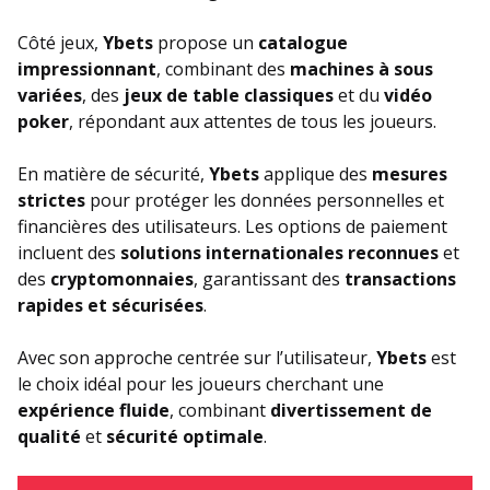
Côté jeux,
Ybets
propose un
catalogue
impressionnant
, combinant des
machines à sous
variées
, des
jeux de table classiques
et du
vidéo
poker
, répondant aux attentes de tous les joueurs.
En matière de sécurité,
Ybets
applique des
mesures
strictes
pour protéger les données personnelles et
financières des utilisateurs. Les options de paiement
incluent des
solutions internationales reconnues
et
des
cryptomonnaies
, garantissant des
transactions
rapides et sécurisées
.
Avec son approche centrée sur l’utilisateur,
Ybets
est
le choix idéal pour les joueurs cherchant une
expérience fluide
, combinant
divertissement de
qualité
et
sécurité optimale
.