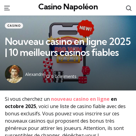
Casino Napoléon
S
Menu
Categories
Posted
CASINO
in
Nouveau casino en ligne 2025
| 10 meilleurs casinos fiables
Posted
Alexandre
0
Comments
by
Si vous cherchez un
nouveau casino en ligne
en
octobre 2025
, voici une liste de casino fiable avec des
bonus exclusifs. Vous pouvez vous inscrire sur ces
nouveaux casinos qui proposent des bonus très
généreux pour attirer les joueurs. Attention, ils sont
susceptibles de changer, dépêchez-vous !