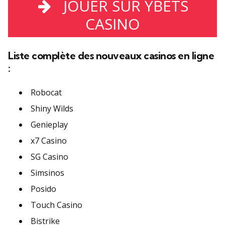
JOUER SUR YBETS
CASINO
Liste complète des nouveaux casinos en ligne
:
Robocat
Shiny Wilds
Genieplay
x7 Casino
SG Casino
Simsinos
Posido
Touch Casino
Bistrike