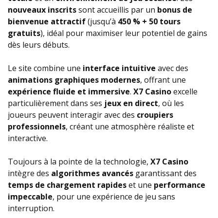
nouveaux inscrits
sont accueillis par un
bonus de
bienvenue attractif
(jusqu’à
450 % + 50 tours
gratuits
), idéal pour maximiser leur potentiel de gains
dès leurs débuts.
Le site combine une
interface intuitive
avec des
animations graphiques modernes
, offrant une
expérience fluide et immersive
.
X7 Casino
excelle
particulièrement dans ses
jeux en direct
, où les
joueurs peuvent interagir avec des
croupiers
professionnels
, créant une atmosphère réaliste et
interactive.
Toujours à la pointe de la technologie,
X7 Casino
intègre des
algorithmes avancés
garantissant des
temps de chargement rapides
et une
performance
impeccable
, pour une expérience de jeu sans
interruption.