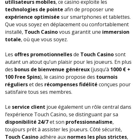
utilisateurs mobiles
, ce casino exploite les
technologies de pointe
afin de proposer une
expérience optimisée
sur smartphones et tablettes.
Que vous soyez en déplacement ou confortablement
installé,
Touch Casino
vous garantit une
immersion
totale
, où que vous soyez.
Les
offres promotionnelles
de
Touch Casino
sont
autant un atout qu’un plaisir pour les joueurs. En plus
des
bonus de bienvenue généreux
(jusqu’à
1000 € +
100 Free Spins
), le casino propose des
tournois
réguliers
et des
récompenses fidélité
conçues pour
satisfaire tous ses membres.
Le
service client
joue également un rôle central dans
l’expérience Touch Casino, se distinguant par sa
disponibilité 24/7
et son
professionnalisme
,
toujours prêt à assister les joueurs. Côté sécurité,
Touch Casino
adhère aux
normes les plus strictes
,