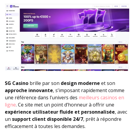
SG Casino
brille par son
design moderne
et son
approche innovante
, s’imposant rapidement comme
une référence dans l’univers des
meilleurs casinos en
ligne
. Ce site met un point d’honneur à offrir une
expérience utilisateur fluide et personnalisée
, avec
un
support client disponible 24/7
, prêt à répondre
efficacement à toutes les demandes.