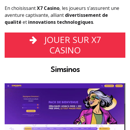
En choisissant
X7 Casino
, les joueurs s’assurent une
aventure captivante, alliant
divertissement de
qualité
et
innovations technologiques
.
JOUER SUR X7
CASINO
Simsinos