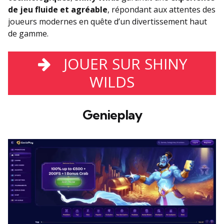
de jeu fluide et agréable
, répondant aux attentes des
joueurs modernes en quête d’un divertissement haut
de gamme.
JOUER SUR SHINY
WILDS
Genieplay