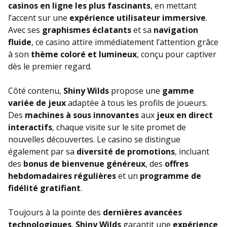
casinos en ligne les plus fascinants
, en mettant
l’accent sur une
expérience utilisateur immersive
.
Avec ses
graphismes éclatants
et sa
navigation
fluide
, ce casino attire immédiatement l’attention grâce
à son
thème coloré et lumineux
, conçu pour captiver
dès le premier regard.
Côté contenu,
Shiny Wilds
propose une
gamme
variée de jeux
adaptée à tous les profils de joueurs.
Des
machines à sous innovantes
aux
jeux en direct
interactifs
, chaque visite sur le site promet de
nouvelles découvertes. Le casino se distingue
également par sa
diversité de promotions
, incluant
des
bonus de bienvenue généreux
, des
offres
hebdomadaires régulières
et un
programme de
fidélité gratifiant
.
Toujours à la pointe des
dernières avancées
technologiques
,
Shiny Wilds
garantit une
expérience