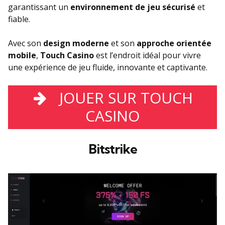
garantissant un
environnement de jeu sécurisé
et
fiable.
Avec son
design moderne
et son
approche orientée
mobile
,
Touch Casino
est l’endroit idéal pour vivre
une expérience de jeu fluide, innovante et captivante.
JOUER SUR TOUCH
CASINO
Bitstrike