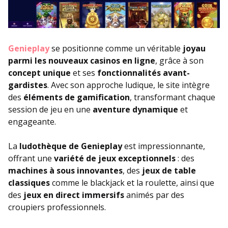
Genieplay
se positionne comme un véritable
joyau
parmi les nouveaux casinos en ligne
, grâce à son
concept unique
et ses
fonctionnalités avant-
gardistes
. Avec son approche ludique, le site intègre
des
éléments de gamification
, transformant chaque
session de jeu en une
aventure dynamique
et
engageante.
La
ludothèque de Genieplay
est impressionnante,
offrant une
variété de jeux exceptionnels
: des
machines à sous innovantes
, des
jeux de table
classiques
comme le blackjack et la roulette, ainsi que
des
jeux en direct immersifs
animés par des
croupiers professionnels.