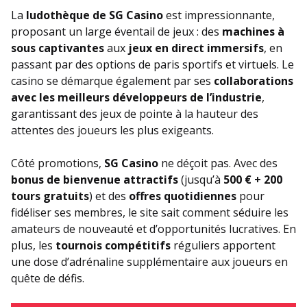
La
ludothèque de SG Casino
est impressionnante,
proposant un large éventail de jeux : des
machines à
sous captivantes
aux
jeux en direct immersifs
, en
passant par des options de paris sportifs et virtuels. Le
casino se démarque également par ses
collaborations
avec les meilleurs développeurs de l’industrie
,
garantissant des jeux de pointe à la hauteur des
attentes des joueurs les plus exigeants.
Côté promotions,
SG Casino
ne déçoit pas. Avec des
bonus de bienvenue attractifs
(jusqu’à
500 € + 200
tours gratuits
) et des
offres quotidiennes
pour
fidéliser ses membres, le site sait comment séduire les
amateurs de nouveauté et d’opportunités lucratives. En
plus, les
tournois compétitifs
réguliers apportent
une dose d’adrénaline supplémentaire aux joueurs en
quête de défis.