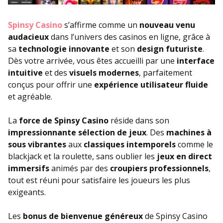
Spinsy Casino
s’affirme comme un
nouveau venu
audacieux
dans l’univers des casinos en ligne, grâce à
sa
technologie innovante
et son
design futuriste
.
Dès votre arrivée, vous êtes accueilli par une
interface
intuitive
et des
visuels modernes
, parfaitement
conçus pour offrir une
expérience utilisateur fluide
et agréable.
La
force de Spinsy Casino
réside dans son
impressionnante sélection de jeux
. Des
machines à
sous vibrantes
aux
classiques intemporels
comme le
blackjack et la roulette, sans oublier les
jeux en direct
immersifs
animés par des
croupiers professionnels
,
tout est réuni pour satisfaire les joueurs les plus
exigeants.
Les
bonus de bienvenue généreux
de Spinsy Casino