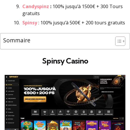
Candyspinz
:
100% jusqu’à 1500€ + 300 Tours
gratuits
Spinsy
: 100% jusqu’à 500€ + 200 tours gratuits
Sommaire
Spinsy Casino