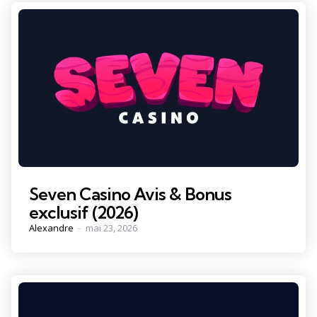
Seven Casino Avis & Bonus
exclusif (2026)
Posted
Alexandre
mai 23, 2026
by