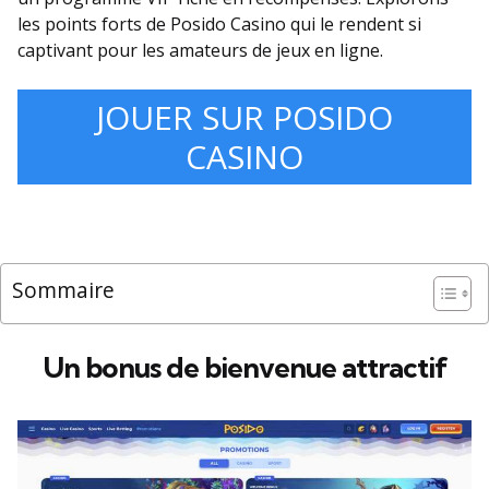
les points forts de Posido Casino qui le rendent si
captivant pour les amateurs de jeux en ligne.
JOUER SUR POSIDO
CASINO
Sommaire
Un bonus de bienvenue attractif