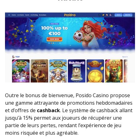
Outre le bonus de bienvenue, Posido Casino propose
une gamme attrayante de promotions hebdomadaires
et d’offres de
cashback
. Le système de cashback allant
jusqu’à 15% permet aux joueurs de récupérer une
partie de leurs pertes, rendant l’expérience de jeu
moins risquée et plus agréable.