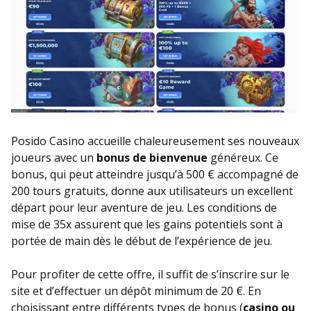
Posido Casino accueille chaleureusement ses nouveaux
joueurs avec un
bonus de bienvenue
généreux. Ce
bonus, qui peut atteindre jusqu’à 500 € accompagné de
200 tours gratuits, donne aux utilisateurs un excellent
départ pour leur aventure de jeu. Les conditions de
mise de 35x assurent que les gains potentiels sont à
portée de main dès le début de l’expérience de jeu.
Pour profiter de cette offre, il suffit de s’inscrire sur le
site et d’effectuer un dépôt minimum de 20 €. En
choisissant entre différents types de bonus (
casino ou