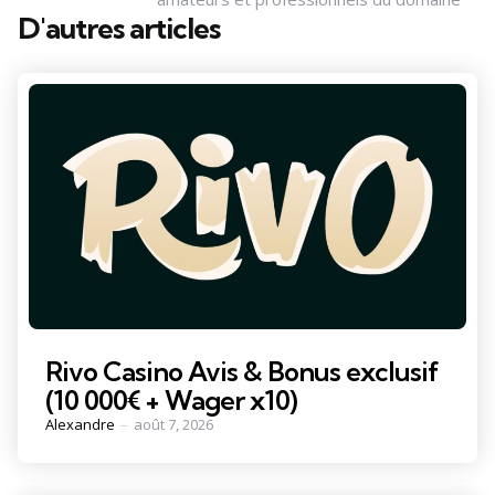
D'autres articles
Rivo Casino Avis & Bonus exclusif
(10 000€ + Wager x10)
Posted
Alexandre
août 7, 2026
by