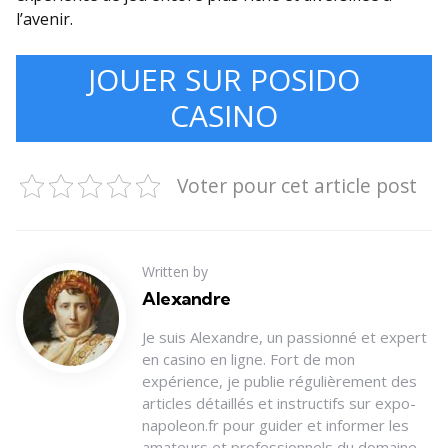
l’avenir.
JOUER SUR POSIDO
CASINO
Voter pour cet article post
Written by
Alexandre
Je suis Alexandre, un passionné et expert
en casino en ligne. Fort de mon
expérience, je publie régulièrement des
articles détaillés et instructifs sur expo-
napoleon.fr pour guider et informer les
amateurs et professionnels du domaine