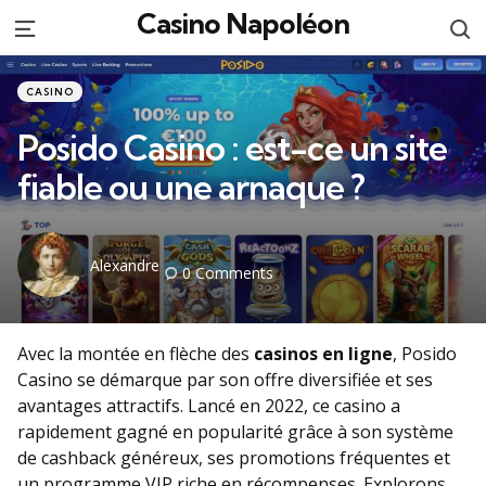
Casino Napoléon
S
Menu
Categories
Posted
CASINO
in
Posido Casino : est-ce un site
fiable ou une arnaque ?
Posted
Alexandre
0
Comments
by
Avec la montée en flèche des
casinos en ligne
, Posido
Casino se démarque par son offre diversifiée et ses
avantages attractifs. Lancé en 2022, ce casino a
rapidement gagné en popularité grâce à son système
de cashback généreux, ses promotions fréquentes et
un programme VIP riche en récompenses. Explorons