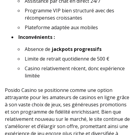
Assistance par chat en direct 24/7
Programme VIP bien structuré avec des
récompenses croissantes
Plateforme adaptée aux mobiles
Inconvénients :
Absence de
jackpots progressifs
Limite de retrait quotidienne de 500 €
Casino relativement récent, donc expérience
limitée
Posido Casino se positionne comme une option
attrayante pour les amateurs de casinos en ligne grâce
à son vaste choix de jeux, ses généreuses promotions
et son programme de fidélité enrichissant. Bien que
relativement nouveau sur le marché, le site continue de
s’améliorer et d’élargir son offre, promettant ainsi une
expérience de jeu encore plus riche et diversifiée à