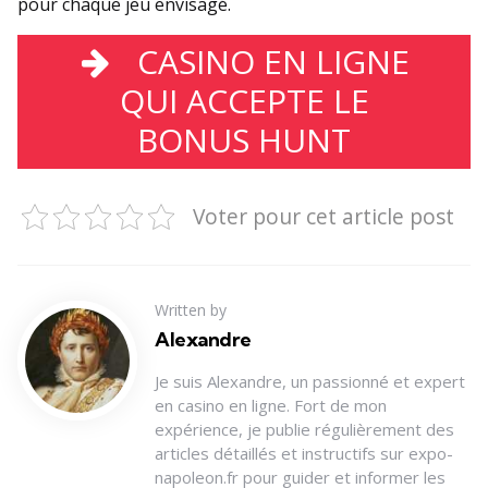
pour chaque jeu envisagé.
CASINO EN LIGNE
QUI ACCEPTE LE
BONUS HUNT
Voter pour cet article post
Written by
Alexandre
Je suis Alexandre, un passionné et expert
en casino en ligne. Fort de mon
expérience, je publie régulièrement des
articles détaillés et instructifs sur expo-
napoleon.fr pour guider et informer les