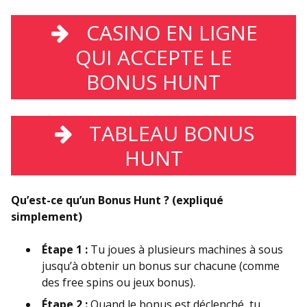
CASINO EN LIGNE
QUI ACCEPTE LE
BONUS HUNT
TABLEAU BONUS
HUNT
Qu’est-ce qu’un Bonus Hunt ? (expliqué
simplement)
Étape 1 :
Tu joues à plusieurs machines à sous
jusqu’à obtenir un bonus sur chacune (comme
des free spins ou jeux bonus).
Étape 2 :
Quand le bonus est déclenché, tu