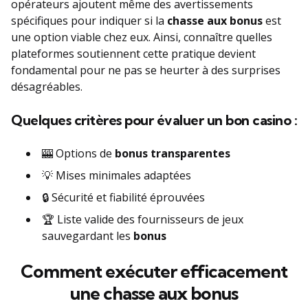
opérateurs ajoutent même des avertissements
spécifiques pour indiquer si la
chasse aux bonus
est
une option viable chez eux. Ainsi, connaître quelles
plateformes soutiennent cette pratique devient
fondamental pour ne pas se heurter à des surprises
désagréables.
Quelques critères pour évaluer un bon casino :
🎰 Options de
bonus transparentes
💡 Mises minimales adaptées
🔒 Sécurité et fiabilité éprouvées
🏆 Liste valide des fournisseurs de jeux
sauvegardant les
bonus
Comment exécuter efficacement
une chasse aux bonus