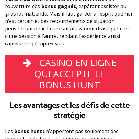
l’ouverture des
bonus gagnés
, espérant assister au
gros lot inattendu. Mais il faut garder à l’esprit que rien
n’est certain et des retournements de situation
peuvent survenir. Les résultats varient drastiquement
d’une session à l’autre, rendant l’expérience aussi
captivante qu’imprévisible.
CASINO EN LIGNE
QUI ACCEPTE LE
BONUS HUNT
Les avantages et les défis de cette
stratégie
Les
bonus hunts
n’apportent pas seulement des
moments palpitants, ils comportent également