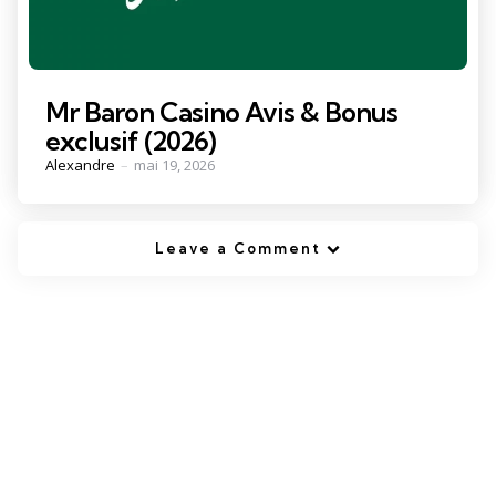
Mr Baron Casino Avis & Bonus
exclusif (2026)
Posted
Alexandre
mai 19, 2026
by
Leave a Comment