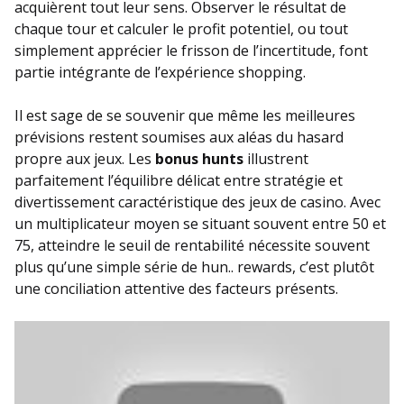
acquièrent tout leur sens. Observer le résultat de
chaque tour et calculer le profit potentiel, ou tout
simplement apprécier le frisson de l’incertitude, font
partie intégrante de l’expérience shopping.
Il est sage de se souvenir que même les meilleures
prévisions restent soumises aux aléas du hasard
propre aux jeux. Les
bonus hunts
illustrent
parfaitement l’équilibre délicat entre stratégie et
divertissement caractéristique des jeux de casino. Avec
un multiplicateur moyen se situant souvent entre 50 et
75, atteindre le seuil de rentabilité nécessite souvent
plus qu’une simple série de hun.. rewards, c’est plutôt
une conciliation attentive des facteurs présents.