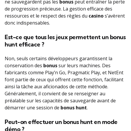
ne sauvegardent pas les
bonus
peut entraîner la perte
de progression précieuse. La gestion efficace des
ressources et le respect des règles du
casino
s’avèrent
donc indispensables.
Est-ce que tous les jeux permettent un bonus
hunt efficace ?
Non, seuls certains développeurs garantissent la
conservation des
bonus
sur leurs machines. Des
fabricants comme Play’n Go, Pragmatic Play, et NetEnt
font partie de ceux qui offrent cette fonction, facilitant
ainsi la tâche aux aficionados de cette méthode.
Généralement, il convient de se renseigner au
préalable sur les capacités de sauvegarde avant de
démarrer une session de
bonus hunt
.
Peut-on effectuer un bonus hunt en mode
démo ?