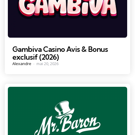
Gambiva Casino Avis & Bonus
exclusif (2026)
Posted
Alexandre
mai 20, 2026
by