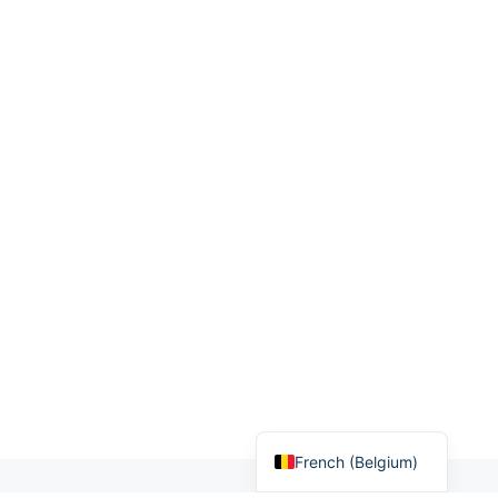
French (France)
French (Belgium)