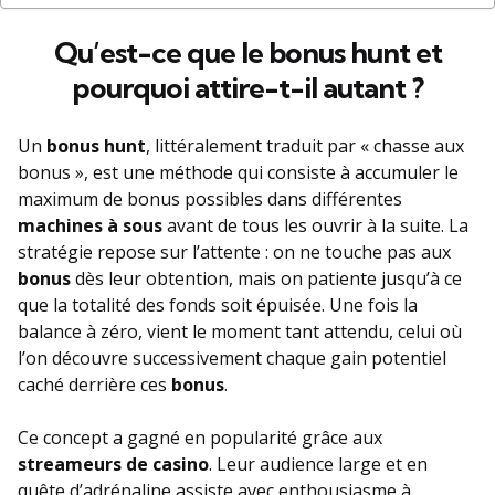
Qu’est-ce que le bonus hunt et
pourquoi attire-t-il autant ?
Un
bonus hunt
, littéralement traduit par « chasse aux
bonus », est une méthode qui consiste à accumuler le
maximum de bonus possibles dans différentes
machines à sous
avant de tous les ouvrir à la suite. La
stratégie repose sur l’attente : on ne touche pas aux
bonus
dès leur obtention, mais on patiente jusqu’à ce
que la totalité des fonds soit épuisée. Une fois la
balance à zéro, vient le moment tant attendu, celui où
l’on découvre successivement chaque gain potentiel
caché derrière ces
bonus
.
Ce concept a gagné en popularité grâce aux
streameurs de casino
. Leur audience large et en
quête d’adrénaline assiste avec enthousiasme à