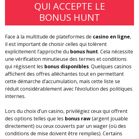
QUI ACCEPTE LE
BONUS HUNT
Face à la multitude de plateformes de
casino en ligne
,
il est important de choisir celles qui tolèrent
explicitement l’approche du
bonus hunt
. Cela nécessite
une vérification minutieuse des termes et conditions
qui régissent les
bonus disponibles
. Quelques casinos
affichent des offres alléchantes tout en permettant
cette démarche d’accumulation, mais cette liste se
réduit considérablement avec l’évolution des politiques
internes.
Lors du choix d’un casino, privilégiez ceux qui offrent
des options telles que les
bonus raw
(argent jouable
directement) ou ceux couverts par un wager (où des
conditions de mise doivent être remplies). Certains