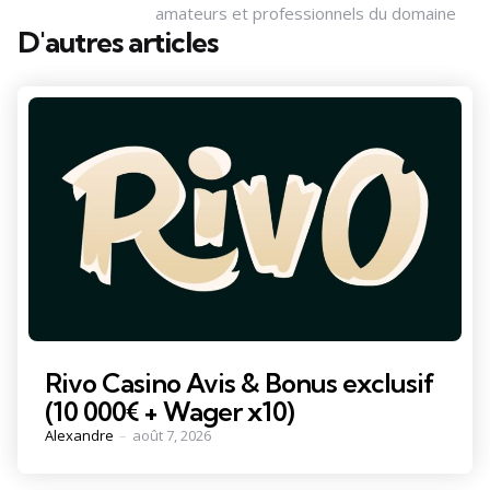
amateurs et professionnels du domaine
D'autres articles
Rivo Casino Avis & Bonus exclusif
(10 000€ + Wager x10)
Posted
Alexandre
août 7, 2026
by