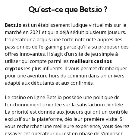
Qu’est-ce que Bets.io ?
Bets.io
est un établissement ludique virtuel mis sur le
marché en 2021 et qui a déjà séduit plusieurs joueurs.
L’opérateur a acquis une forte notoriété auprès des
passionnés de l’e-gaming parce qu’il a su proposer des
offres innovantes. Il s’agit d’un site de jeu simple à
utiliser qui compte parmi les
meilleurs casinos
cryptos
les plus influents. Il vous permet d’embarquer
pour une aventure hors du commun dans un univers
adapté aux débutants et aux confirmés.
Le casino en ligne Bets.io possède une politique de
fonctionnement orientée sur la satisfaction clientèle.
La priorité est donnée aux joueurs qui ont un contrôle
exclusif sur la plateforme, dès leur première visite. Si
vous recherchez une meilleure expérience, vous devrez
essayer cet opérateur qui est en phase de s’imposer