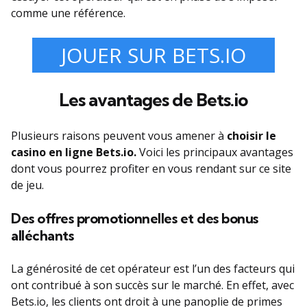
comme une référence.
JOUER SUR BETS.IO
Les avantages de Bets.io
Plusieurs raisons peuvent vous amener à
choisir le
casino en ligne Bets.io.
Voici les principaux avantages
dont vous pourrez profiter en vous rendant sur ce site
de jeu.
Des offres promotionnelles et des bonus
alléchants
La générosité de cet opérateur est l’un des facteurs qui
ont contribué à son succès sur le marché. En effet, avec
Bets.io, les clients ont droit à une panoplie de primes