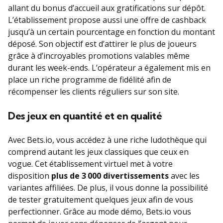
allant du bonus d’accueil aux gratifications sur dépôt.
L’établissement propose aussi une offre de cashback
jusqu’à un certain pourcentage en fonction du montant
déposé. Son objectif est d’attirer le plus de joueurs
grâce à d’incroyables promotions valables même
durant les week-ends. L’opérateur a également mis en
place un riche programme de fidélité afin de
récompenser les clients réguliers sur son site.
Des jeux en quantité et en qualité
Avec Bets.io, vous accédez à une riche ludothèque qui
comprend autant les jeux classiques que ceux en
vogue. Cet établissement virtuel met à votre
disposition
plus de 3 000 divertissements
avec les
variantes affiliées. De plus, il vous donne la possibilité
de tester gratuitement quelques jeux afin de vous
perfectionner. Grâce au mode démo, Bets.io vous