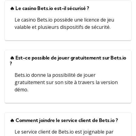
🔥 Le casino Bets.io est-il sécurisé ?
Le casino Bets.io possède une licence de jeu
valable et plusieurs dispositifs de sécurité.
🔥 Est-ce possible de jouer gratuitement sur Bets.io
?
Bets.io donne la possibilité de jouer
gratuitement sur son site à travers la version
démo.
🔥 Comment joindre le service client de Bets.io ?
Le service client de Bets.io est joignable par