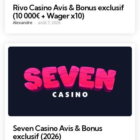
Rivo Casino Avis & Bonus exclusif
(10 000€ + Wager x10)
Posted
Alexandre
août 7, 2026
by
Seven Casino Avis & Bonus
exclusif (2026)