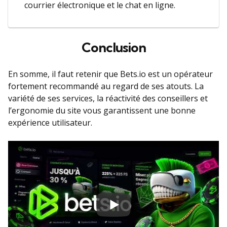
courrier électronique et le chat en ligne.
Conclusion
En somme, il faut retenir que Bets.io est un opérateur
fortement recommandé au regard de ses atouts. La
variété de ses services, la réactivité des conseillers et
l’ergonomie du site vous garantissent une bonne
expérience utilisateur.