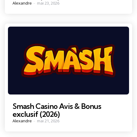
Posted
Alexandre
mai 23, 2026
by
Smash Casino Avis & Bonus
exclusif (2026)
Posted
Alexandre
mai 21, 2026
by