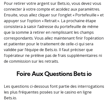
Pour retirer votre argent sur Bets.io, vous devez vous
connecter à votre compte et accédez aux paramètres.
Ensuite, vous allez cliquer sur l’onglet « Portefeuille » et
appuyer sur l’option « Retrait ». La prochaine étape
consistera à saisir l’adresse du portefeuille de même
que la somme à retirer en remplissant les champs
correspondants. Vous allez maintenant finir l’opération
et patienter pour le traitement de celle-ci qui sera
validée par l’équipe de Bets.io. Il faut préciser que
l’opérateur ne prélève pas de frais supplémentaires ni
de commission sur les retraits.
Foire Aux Questions Bets io
Les questions ci-dessous font partie des interrogations
les plus fréquentes posées sur le casino en ligne
Bets.io.