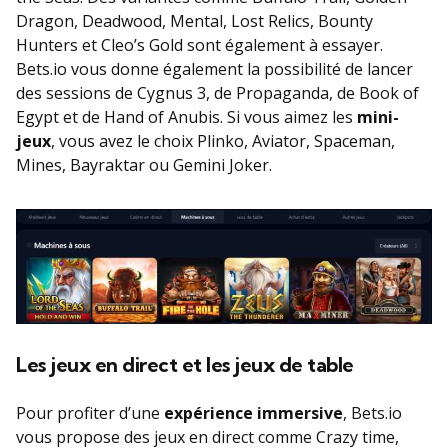
Dragon, Deadwood, Mental, Lost Relics, Bounty
Hunters et Cleo’s Gold sont également à essayer.
Bets.io vous donne également la possibilité de lancer
des sessions de Cygnus 3, de Propaganda, de Book of
Egypt et de Hand of Anubis. Si vous aimez les
mini-
jeux
, vous avez le choix Plinko, Aviator, Spaceman,
Mines, Bayraktar ou Gemini Joker.
Les jeux en direct et les jeux de table
Pour profiter d’une
expérience immersive
, Bets.io
vous propose des jeux en direct comme Crazy time,