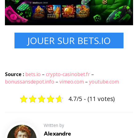
JOUER SUR BETS.IO
Source :
bets.io
–
crypto-casinobet.fr
–
bonussansdepot.info
–
vimeo.com
–
youtube.com
4.7/5 - (11 votes)
Written by
Alexandre