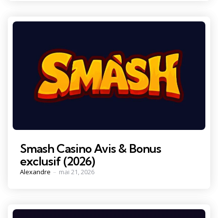
Smash Casino Avis & Bonus
exclusif (2026)
Posted
Alexandre
mai 21, 2026
by