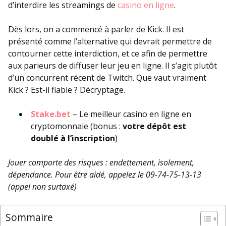
d’interdire les streamings de
casino en ligne
.
Dès lors, on a commencé à parler de Kick. Il est
présenté comme l’alternative qui devrait permettre de
contourner cette interdiction, et ce afin de permettre
aux parieurs de diffuser leur jeu en ligne. Il s’agit plutôt
d’un concurrent récent de Twitch. Que vaut vraiment
Kick ? Est-il fiable ? Décryptage.
Stake.bet
– Le meilleur casino en ligne en
cryptomonnaie (bonus :
votre dépôt est
doublé à l’inscription
)
Jouer comporte des risques : endettement, isolement,
dépendance. Pour être aidé, appelez le 09-74-75-13-13
(appel non surtaxé)
Sommaire