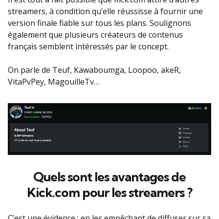
streamers, à condition qu’elle réussisse à fournir une
version finale fiable sur tous les plans. Soulignons
également que plusieurs créateurs de contenus
français semblent intéressés par le concept.
On parle de Teuf, Kawaboumga, Loopoo, akeR,
VitaPvPey, MagouilleTv…
Quels sont les avantages de
Kick.com pour les streamers ?
C’est une évidence : en les empêchant de diffuser sur sa