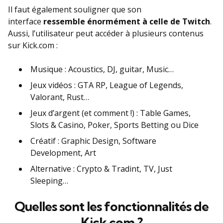
Il faut également souligner que son
interface
ressemble énormément à celle de Twitch
.
Aussi, l’utilisateur peut accéder à plusieurs contenus
sur Kick.com :
Musique : Acoustics, DJ, guitar, Music…
Jeux vidéos : GTA RP, League of Legends,
Valorant, Rust…
Jeux d’argent (et comment !) : Table Games,
Slots & Casino, Poker, Sports Betting ou Dice
Créatif : Graphic Design, Software
Development, Art
Alternative : Crypto & Tradint, TV, Just
Sleeping…
Quelles sont les fonctionnalités de
Kick.com ?