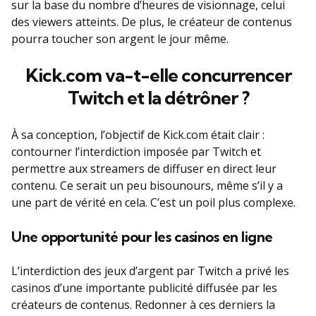
sur la base du nombre d’heures de visionnage, celui
des viewers atteints. De plus, le créateur de contenus
pourra toucher son argent le jour même.
Kick.com va-t-elle concurrencer
Twitch et la détrôner ?
À sa conception, l’objectif de Kick.com était clair :
contourner l’interdiction imposée par Twitch et
permettre aux streamers de diffuser en direct leur
contenu. Ce serait un peu bisounours, même s’il y a
une part de vérité en cela. C’est un poil plus complexe.
Une opportunité pour les casinos en ligne
L’interdiction des jeux d’argent par Twitch a privé les
casinos d’une importante publicité diffusée par les
créateurs de contenus. Redonner à ces derniers la