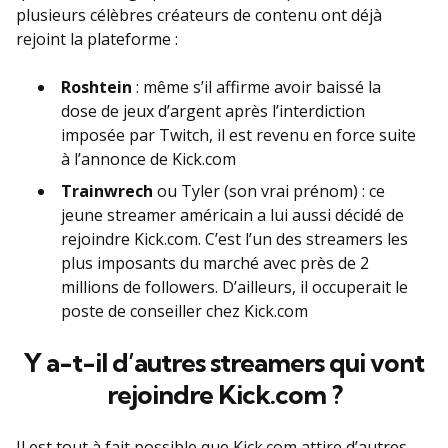
plusieurs célèbres créateurs de contenu ont déjà
rejoint la plateforme :
Roshtein
: même s’il affirme avoir baissé la
dose de jeux d’argent après l’interdiction
imposée par Twitch, il est revenu en force suite
à l’annonce de Kick.com
Trainwrech
ou Tyler (son vrai prénom) : ce
jeune streamer américain a lui aussi décidé de
rejoindre Kick.com. C’est l’un des streamers les
plus imposants du marché avec près de 2
millions de followers. D’ailleurs, il occuperait le
poste de conseiller chez Kick.com
Y a-t-il d’autres streamers qui vont
rejoindre Kick.com ?
Il est tout à fait possible que Kick.com attire d’autres