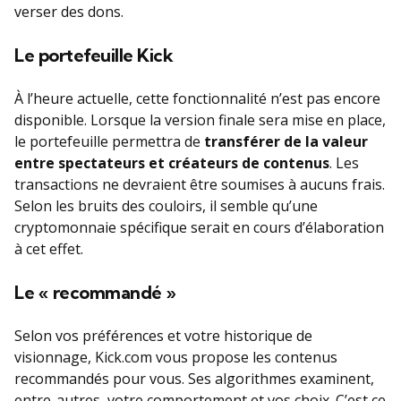
verser des dons.
Le portefeuille Kick
À l’heure actuelle, cette fonctionnalité n’est pas encore
disponible. Lorsque la version finale sera mise en place,
le portefeuille permettra de
transférer de la valeur
entre spectateurs et créateurs de contenus
. Les
transactions ne devraient être soumises à aucuns frais.
Selon les bruits des couloirs, il semble qu’une
cryptomonnaie spécifique serait en cours d’élaboration
à cet effet.
Le « recommandé »
Selon vos préférences et votre historique de
visionnage, Kick.com vous propose les contenus
recommandés pour vous. Ses algorithmes examinent,
entre-autres, votre comportement et vos choix. C’est ce