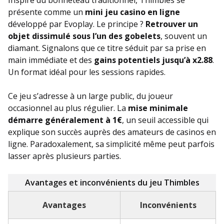
Inspiré du bonneteau traditionnel, Thimbles se
présente comme un
mini jeu casino en ligne
développé par Evoplay. Le principe ?
Retrouver un
objet dissimulé sous l’un des gobelets
, souvent un
diamant. Signalons que ce titre séduit par sa prise en
main immédiate et des
gains potentiels jusqu’à x2.88
.
Un format idéal pour les sessions rapides.
Ce jeu s’adresse à un large public, du joueur
occasionnel au plus régulier. La
mise minimale
démarre généralement à 1€
, un seuil accessible qui
explique son succès auprès des amateurs de casinos en
ligne. Paradoxalement, sa simplicité même peut parfois
lasser après plusieurs parties.
Avantages et inconvénients du jeu Thimbles
Avantages
Inconvénients