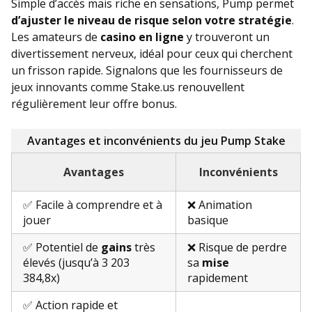
Simple d’accès mais riche en sensations, Pump permet
d’ajuster le niveau de risque selon votre stratégie
.
Les amateurs de
casino en ligne
y trouveront un
divertissement nerveux, idéal pour ceux qui cherchent
un frisson rapide. Signalons que les fournisseurs de
jeux innovants comme Stake.us renouvellent
régulièrement leur offre bonus.
Avantages et inconvénients du jeu Pump Stake
Avantages
Inconvénients
✅ Facile à comprendre et à
❌ Animation
jouer
basique
✅ Potentiel de
gains
très
❌ Risque de perdre
élevés (jusqu’à 3 203
sa
mise
384,8x)
rapidement
✅ Action rapide et