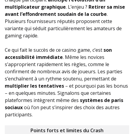
multiplicateur graphique
. L’enjeu ?
Retirer sa mise
avant l’effondrement soudain de la courbe
.
Plusieurs fournisseurs réputés proposent cette
variante qui séduit particulièrement les amateurs de
gaming rapide.
Ce qui fait le succès de ce casino game, c’est
son
accessibilité immédiate
. Même les novices
s’approprient rapidement les règles, comme le
confirment de nombreux avis de joueurs. Les parties
s’enchaînent à un rythme soutenu, permettant de
multiplier les tentatives
– et pourquoi pas les bonus
– en quelques minutes. Signalons que certaines
plateformes intègrent même des
systèmes de paris
sociaux
où l’on peut s’inspirer des choix des autres
participants.
Points forts et limites du Crash