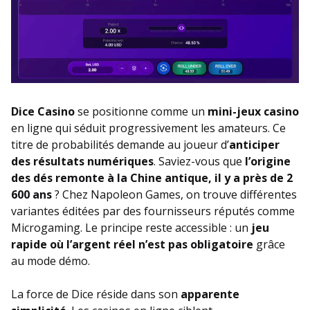
Dice Casino
se positionne comme un
mini-jeux casino
en ligne qui séduit progressivement les amateurs. Ce
titre de probabilités demande au joueur d’
anticiper
des résultats numériques
. Saviez-vous que
l’origine
des dés remonte à la Chine antique, il y a près de 2
600 ans
? Chez Napoleon Games, on trouve différentes
variantes éditées par des fournisseurs réputés comme
Microgaming. Le principe reste accessible : un
jeu
rapide où l’argent réel n’est pas obligatoire
grâce
au mode démo.
La force de Dice réside dans son
apparente