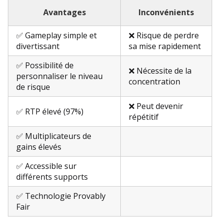
Avantages
Inconvénients
✅ Gameplay simple et
❌ Risque de perdre
divertissant
sa mise rapidement
✅ Possibilité de
❌ Nécessite de la
personnaliser le niveau
concentration
de risque
❌ Peut devenir
✅ RTP élevé (97%)
répétitif
✅ Multiplicateurs de
gains élevés
✅ Accessible sur
différents supports
✅ Technologie Provably
Fair