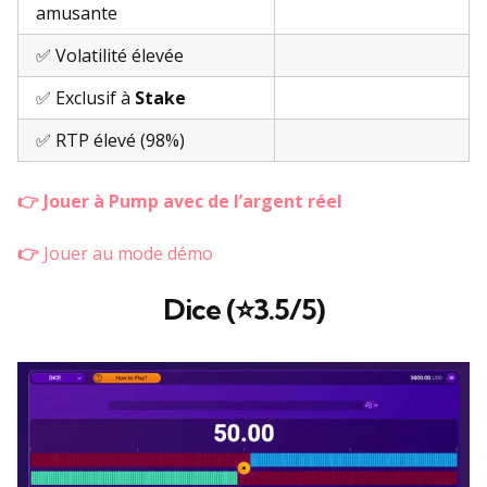
amusante
✅ Volatilité élevée
✅ Exclusif à
Stake
✅ RTP élevé (98%)
👉 Jouer à Pump avec de l’argent réel
👉
Jouer au mode démo
Dice (⭐3.5/5)