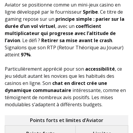
Aviator se positionne comme un mini-jeux casino en
ligne développé par le fournisseur
Spribe
. Ce titre de
gaming repose sur un
principe simple : parier sur la
durée d’un vol virtuel
, avec un
coefficient
multiplicateur qui progresse avec l’altitude de
l’avion
. Le défi ?
Retirer sa mise avant le crash
.
Signalons que son RTP (Retour Théorique au Joueur)
atteint
97%
.
Particulièrement apprécié pour son
accessibilité
, ce
jeu séduit autant les novices que les habitués des
casinos en ligne. Son
chat en direct crée une
dynamique communautaire
intéressante, comme en
témoignent de nombreux avis positifs. Les mises
modulables s’adaptent à différents budgets.
Points forts et limites d’Aviator