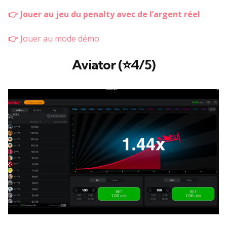
👉 Jouer au jeu du penalty avec de l’argent réel
👉
Jouer au mode démo
Aviator (⭐4/5)