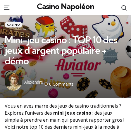
Casino Napoléon
S
Menu
Categories
Posted
CASINO
in
Mini-jeu casino : TOP 10 des
jeux d’argent populaire +
démo
Posted
Alexandre
0
Comments
by
Vous en avez marre des jeux de casino traditionnels ?
Explorez l’univers des
mini jeux casino
: des jeux
simple à prendre en main qui peuvent rapporter gros !
Voici notre top 10 des derniers mini-jeux à la mode à