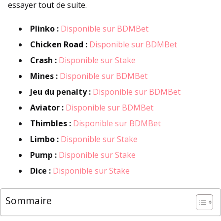
essayer tout de suite.
Plinko :
Disponible sur BDMBet
Chicken Road :
Disponible sur BDMBet
Crash :
Disponible sur Stake
Mines :
Disponible sur BDMBet
Jeu du penalty :
Disponible sur BDMBet
Aviator :
Disponible sur BDMBet
Thimbles :
Disponible sur BDMBet
Limbo :
Disponible sur Stake
Pump :
Disponible sur Stake
Dice :
Disponible sur Stake
Sommaire