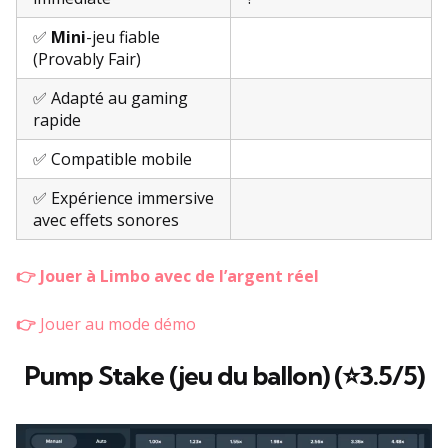
✅
Mini
-jeu fiable
(Provably Fair)
✅ Adapté au gaming
rapide
✅ Compatible mobile
✅ Expérience immersive
avec effets sonores
👉 Jouer à Limbo avec de l’argent réel
👉
Jouer au mode démo
Pump Stake (jeu du ballon) (⭐3.5/5)