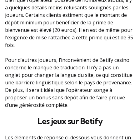
a quelques détails moins reluisants soulignés par les
joueurs. Certains clients estiment que le montant de
dépôt minimum pour bénéficier de la prime de
bienvenue est élevé (20 euros). Il en est de même pour
l’exigence de mise rattachée à cette prime qui est de 35
fois.
Pour d’autres joueurs, l’inconvénient de Betify casino
concerne le manque de traduction. Il n’y a pas un
onglet pour changer la langue du site, ce qui constitue
une barrière linguistique selon le pays de provenance.
De plus, il serait idéal que l’opérateur songe à
proposer un bonus sans dépôt afin de faire preuve
d’une générosité complète.
Les jeux sur Betify
Les éléments de réponse ci-dessous vous donnent un