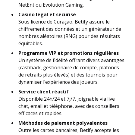
NetEnt ou Evolution Gaming.
Casino légal et sécurisé
Sous licence de Curaçao, Betify assure le
chiffrement des données et un générateur de
nombres aléatoires (RNG) pour des résultats
équitables.
Programme VIP et promotions régulières
Un système de fidélité offrant divers avantages
(cashback, gestionnaire de compte, plafonds
de retraits plus élevés) et des tournois pour
dynamiser l’expérience des joueurs.
Service client réactif
Disponible 24h/24 et 7j/7, joignable via live
chat, email et téléphone, avec des conseillers
efficaces et rapides.
Méthodes de paiement polyvalentes
Outre les cartes bancaires, Betify accepte les