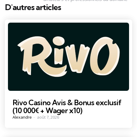
D'autres articles
Rivo Casino Avis & Bonus exclusif
(10 000€ + Wager x10)
Posted
Alexandre
août 7, 2026
by