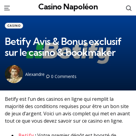
Casino Napoléon
S
Menu
Categories
Posted
CASINO
in
Betify Avis & Bonus exclusif
sur le casino & bookmaker
Posted
Alexandre
0
Comments
by
Betify est l’un des casinos en ligne qui remplit la
majorité des conditions requises pour être un bon site
de jeux d’argent. Voici un avis complet qui met en avant
tout ce que vous devez savoir sur ce casino en ligne.
Betify
:
Votre premier dépôt est boosté de