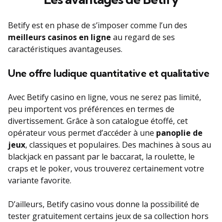
Betify est en phase de s’imposer comme l’un des
meilleurs casinos en ligne
au regard de ses
caractéristiques avantageuses.
Une offre ludique quantitative et qualitative
Avec Betify casino en ligne, vous ne serez pas limité,
peu importent vos préférences en termes de
divertissement. Grâce à son catalogue étoffé, cet
opérateur vous permet d’accéder à une
panoplie de
jeux
, classiques et populaires. Des machines à sous au
blackjack en passant par le baccarat, la roulette, le
craps et le poker, vous trouverez certainement votre
variante favorite.
D’ailleurs, Betify casino vous donne la possibilité de
tester gratuitement certains jeux de sa collection hors