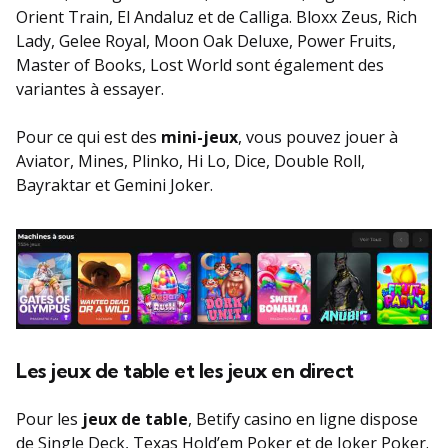
Orient Train, El Andaluz et de Calliga. Bloxx Zeus, Rich
Lady, Gelee Royal, Moon Oak Deluxe, Power Fruits,
Master of Books, Lost World sont également des
variantes à essayer.
Pour ce qui est des
mini-jeux
, vous pouvez jouer à
Aviator, Mines, Plinko, Hi Lo, Dice, Double Roll,
Bayraktar et Gemini Joker.
Les jeux de table et les jeux en direct
Pour les
jeux de table
, Betify casino en ligne dispose
de Single Deck, Texas Hold’em Poker et de Joker Poker.