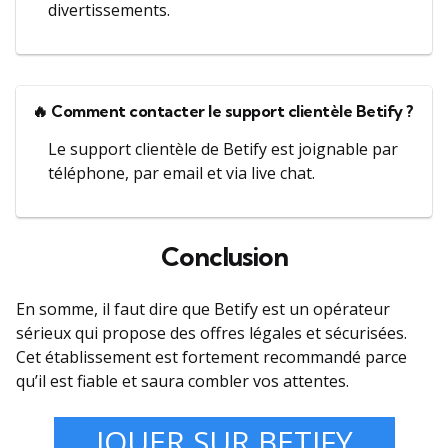
divertissements.
🔥 Comment contacter le support clientèle Betify ?
Le support clientèle de Betify est joignable par
téléphone, par email et via live chat.
Conclusion
En somme, il faut dire que Betify est un opérateur
sérieux qui propose des offres légales et sécurisées.
Cet établissement est fortement recommandé parce
qu’il est fiable et saura combler vos attentes.
JOUER SUR BETIFY