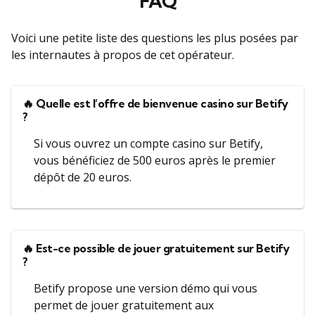
FAQ
Voici une petite liste des questions les plus posées par
les internautes à propos de cet opérateur.
🔥 Quelle est l’offre de bienvenue casino sur Betify
?
Si vous ouvrez un compte casino sur Betify,
vous bénéficiez de 500 euros après le premier
dépôt de 20 euros.
🔥 Est-ce possible de jouer gratuitement sur Betify
?
Betify propose une version démo qui vous
permet de jouer gratuitement aux