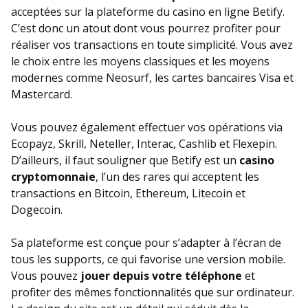
acceptées sur la plateforme du casino en ligne Betify.
C’est donc un atout dont vous pourrez profiter pour
réaliser vos transactions en toute simplicité. Vous avez
le choix entre les moyens classiques et les moyens
modernes comme Neosurf, les cartes bancaires Visa et
Mastercard.
Vous pouvez également effectuer vos opérations via
Ecopayz, Skrill, Neteller, Interac, Cashlib et Flexepin.
D’ailleurs, il faut souligner que Betify est un
casino
cryptomonnaie
, l’un des rares qui acceptent les
transactions en Bitcoin, Ethereum, Litecoin et
Dogecoin.
Sa plateforme est conçue pour s’adapter à l’écran de
tous les supports, ce qui favorise une version mobile.
Vous pouvez
jouer depuis votre téléphone
et
profiter des mêmes fonctionnalités que sur ordinateur.