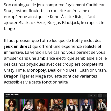
Son catalogue de jeux comprend également Caribbean
Stud, Instant Roulette, la roulette américaine et
européenne ainsi que le Keno. À cette liste, il faut
ajouter Blackjack Azur, Burgas Blackjack, le craps et le
bingo.
Il faut préciser que l’offre ludique de Betify inclut des
jeux en
direct
qui offrent une expérience réaliste et
immersive. La version Live casino vous permet de vous
amuser dans une ambiance électrique semblable à celle
des casinos physiques avec des croupiers compétents.
Crazy Time, Monopoly, Deal or No Deal, Cash or Crash,
Dragon Tiger et Mega roulette sont des variantes
accessibles via cette fonctionnalité.