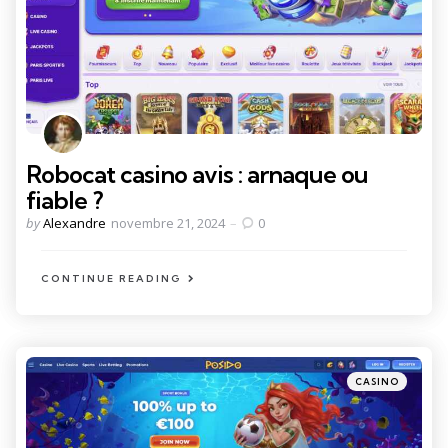
Robocat casino avis : arnaque ou
fiable ?
Posted
by
Alexandre
novembre 21, 2024
0
by
CONTINUE READING
Categories
Posted
CASINO
in