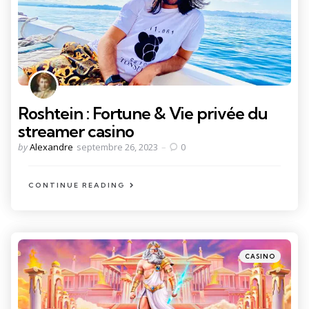
Roshtein : Fortune & Vie privée du
streamer casino
Posted
by
Alexandre
septembre 26, 2023
0
by
CONTINUE READING
Categories
Posted
CASINO
in