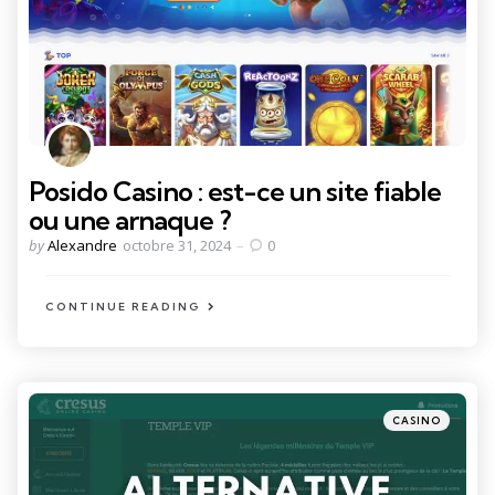
Posido Casino : est-ce un site fiable
ou une arnaque ?
Posted
by
Alexandre
octobre 31, 2024
0
by
CONTINUE READING
Categories
Posted
CASINO
in