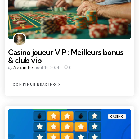
Casino joueur VIP : Meilleurs bonus
& club vip
Posted
by
Alexandre
août 16, 2024
0
by
CONTINUE READING
Categories
Posted
CASINO
in