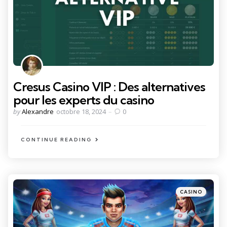
Cresus Casino VIP : Des alternatives
pour les experts du casino
Posted
by
Alexandre
octobre 18, 2024
0
by
CONTINUE READING
Categories
Posted
CASINO
in