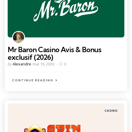
Mr Baron Casino Avis & Bonus
exclusif (2026)
Posted
by
Alexandre
mai 19, 2026
0
by
CONTINUE READING
Categories
Posted
CASINO
in