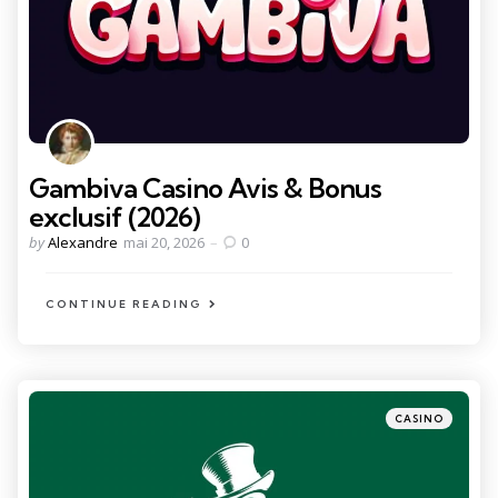
Gambiva Casino Avis & Bonus
exclusif (2026)
Posted
by
Alexandre
mai 20, 2026
0
by
CONTINUE READING
Categories
Posted
CASINO
in