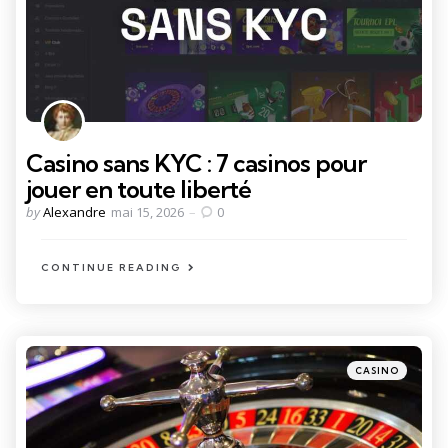
Casino sans KYC : 7 casinos pour
jouer en toute liberté
Posted
by
Alexandre
mai 15, 2026
0
by
CONTINUE READING
Categories
Posted
CASINO
in