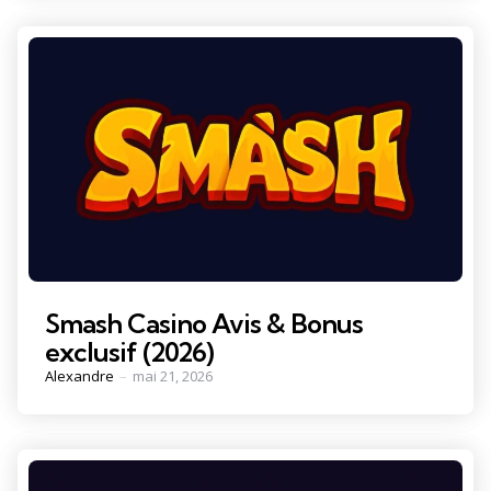
Smash Casino Avis & Bonus
exclusif (2026)
Posted
Alexandre
mai 21, 2026
by