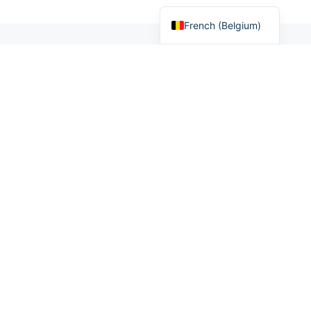
French (France)
French (Belgium)
Meilleur casino en ligne
Nouveau casino en ligne
Meilleur Casino Bitcoin
Bonus Sans Dépôt
Casino sans wager
Roulette casino
Casino Apple Pay
Casinozer
Millionz casino