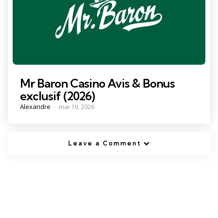
Mr Baron Casino Avis & Bonus
exclusif (2026)
Posted
Alexandre
mai 19, 2026
by
Leave a Comment