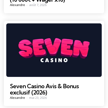
Posted
Alexandre
août 7, 2026
by
Seven Casino Avis & Bonus
exclusif (2026)
Posted
Alexandre
mai 23, 2026
by