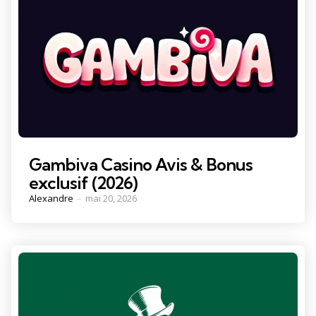
Gambiva Casino Avis & Bonus
exclusif (2026)
Posted
Alexandre
mai 20, 2026
by