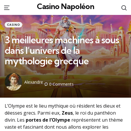
Casino Napoléon
S
Menu
Categories
Posted
CASINO
in
3 meilleures machines à sous
dans l’univers de la
mythologie grecque
Posted
Alexandre
0
Comments
by
L’Olympe est le lieu mythique où résident les dieux et
déesses grecs. Parmi eux,
Zeus
, le roi du panthéon
divin. Les
portes de l’Olympe
représentent un thème
vaste et fascinant dont nous allons explorer les