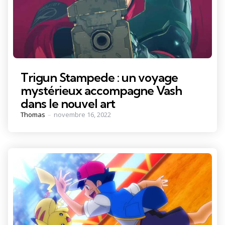
Trigun Stampede : un voyage
mystérieux accompagne Vash
dans le nouvel art
Posted
Thomas
novembre 16, 2022
by