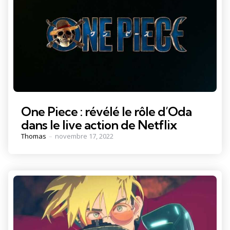
One Piece : révélé le rôle d’Oda
dans le live action de Netflix
Posted
Thomas
novembre 17, 2022
by