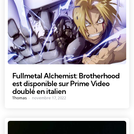
Fullmetal Alchemist: Brotherhood
est disponible sur Prime Video
doublé en italien
Posted
Thomas
novembre 17, 2022
by