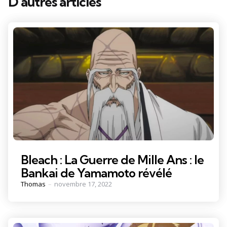
D'autres articles
Bleach : La Guerre de Mille Ans : le
Bankai de Yamamoto révélé
Posted
Thomas
novembre 17, 2022
by