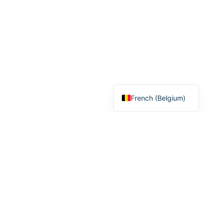
French (France)
French (Belgium)
Meilleur casino en ligne
Nouveau casino en ligne
Meilleur Casino Bitcoin
Bonus Sans Dépôt