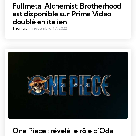
Fullmetal Alchemist: Brotherhood
est disponible sur Prime Video
doublé en italien
Posted
Thomas
novembre 17, 2022
by
One Piece : révélé le rôle d’Oda