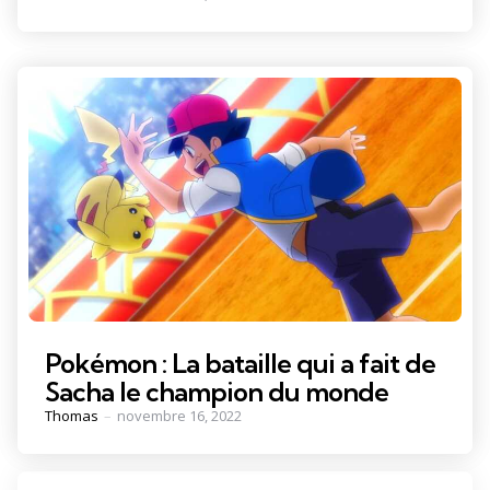
by
Pokémon : La bataille qui a fait de
Sacha le champion du monde
Posted
Thomas
novembre 16, 2022
by