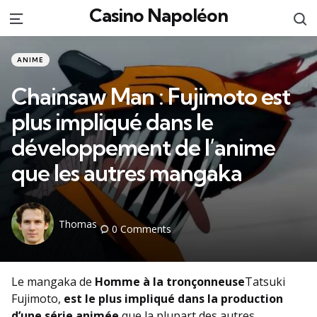
Casino Napoléon
S
Menu
Categories
Posted
ANIME
in
Chainsaw Man : Fujimoto est
plus impliqué dans le
développement de l’anime
que les autres mangaka
Posted
Thomas
0
Comments
by
Le mangaka de
Homme à la tronçonneuse
Tatsuki
Fujimoto,
est le plus impliqué dans la production
d’une série animée
que la plupart des autres