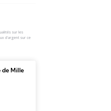
alités sur les
ux d'argent sur ce
 de Mille