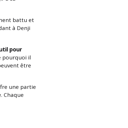
ment battu et
dant à Denji
util pour
 pourquoi il
 peuvent être
ffre une partie
e. Chaque