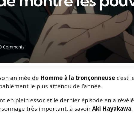
de montre les pouv
0
Comments
ison animée de
Homme à la tronçonneuse
c’est l
ablement le plus attendu de l’année.
nt en plein essor et le dernier épisode en a révé
rsonnage très important, à savoir
Aki Hayakawa
.