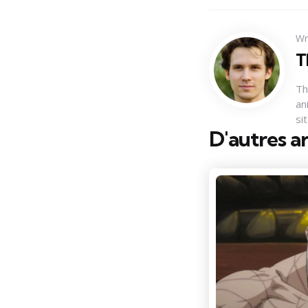
Wr
T
Th
an
si
D'autres ar