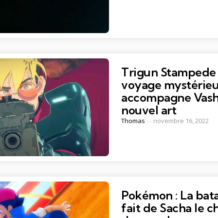
Trigun Stampede 
voyage mystérie
accompagne Vash 
nouvel art
Posted
Thomas
novembre 16, 2022
by
Pokémon : La batai
fait de Sacha le 