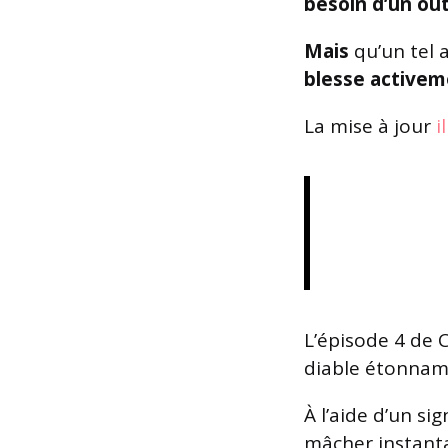
besoin d’un ou
Mais
qu’un tel 
blesse active
La mise à jour
i
L’épisode 4 de 
diable étonnam
À l’aide d’un s
mâcher instant