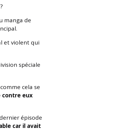
 ?
du manga de
ncipal.
et violent qui
ivision spéciale
comme cela se
te contre eux
 dernier épisode
ble car il avait