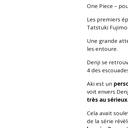
One Piece – pour
Les premiers é
Tatstuki Fujimot
Une grande atte
les entoure.
Denji se retrouv
4 des escouades
Aki est un
pers
voit envers Den
très au sérieux
Cela avait soule
de la série révè