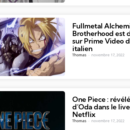
Fullmetal Alchemi
Brotherhood est 
sur Prime Video 
italien
Posted
Thomas
novembre 17, 2022
by
One Piece : révélé
d’Oda dans le live
Netflix
Posted
Thomas
novembre 17, 2022
by