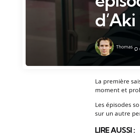
épiso
d’Aki
Posted
Thomas
by
La première sa
moment et prob
Les épisodes so
sur un autre pe
LIRE AUSSI :