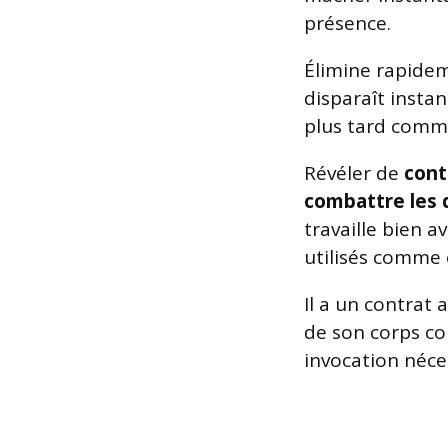
présence.
Élimine rapidem
disparaît instan
plus tard comm
Révéler de
cont
combattre les
travaille bien a
utilisés comme 
Il a un contrat a
de son corps c
invocation néces