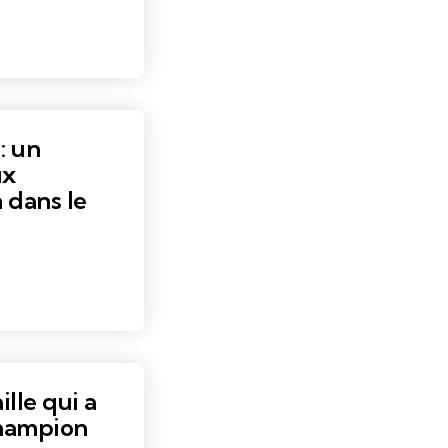
: un
ux
dans le
lle qui a
champion