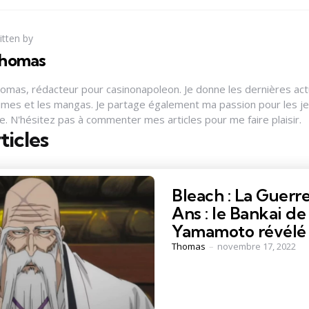
itten by
homas
omas, rédacteur pour casinonapoleon. Je donne les dernières actu
imes et les mangas. Je partage également ma passion pour les je
te. N'hésitez pas à commenter mes articles pour me faire plaisir.
ticles
Bleach : La Guerre
Ans : le Bankai de
Yamamoto révélé
Posted
Thomas
novembre 17, 2022
by