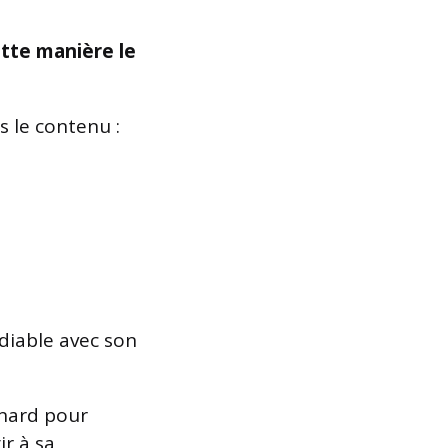
tte manière le
s le contenu :
diable avec son
enard pour
r à sa