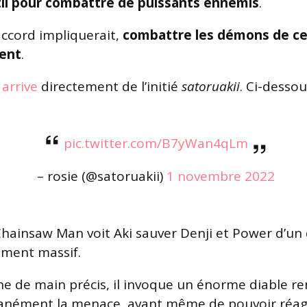
til pour combattre de puissants ennemis
.
accord impliquerait,
combattre les démons de ce
ment
.
l arrive
directement de l’initié
satoruakii
. Ci-dessou
pic.twitter.com/B7yWan4qLm
– rosie (@satoruakii)
1 novembre 2022
Chainsaw Man voit Aki sauver Denji et Power d’un 
ment massif.
igne de main précis, il invoque un énorme diable r
anément la menace, avant même de pouvoir réagi