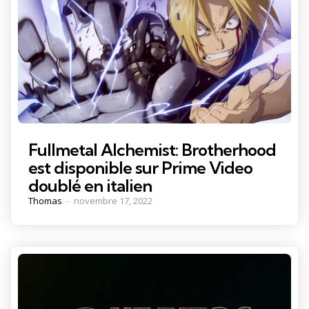
Fullmetal Alchemist: Brotherhood
est disponible sur Prime Video
doublé en italien
Posted
Thomas
novembre 17, 2022
by