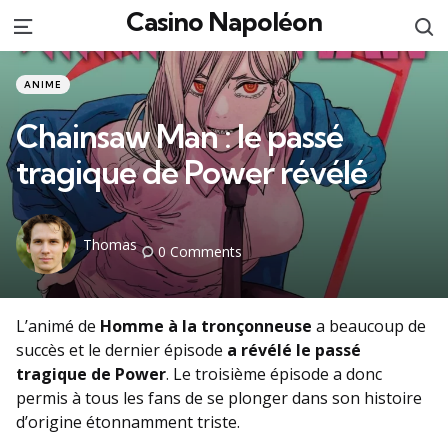
Casino Napoléon
S
Menu
Categories
Posted
ANIME
in
Chainsaw Man : le passé
tragique de Power révélé
Posted
Thomas
0
Comments
by
L’animé de
Homme à la tronçonneuse
a beaucoup de
succès et le dernier épisode
a révélé le passé
tragique de Power
. Le troisième épisode a donc
permis à tous les fans de se plonger dans son histoire
d’origine étonnamment triste.