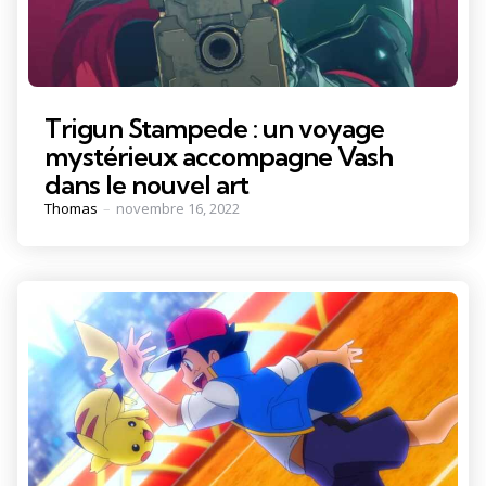
Trigun Stampede : un voyage
mystérieux accompagne Vash
dans le nouvel art
Posted
Thomas
novembre 16, 2022
by