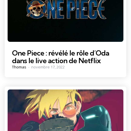
One Piece : révélé le rôle d’Oda
dans le live action de Netflix
Posted
Thomas
novembre 17, 2022
by