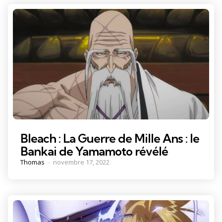
Bleach : La Guerre de Mille Ans : le
Bankai de Yamamoto révélé
Posted
Thomas
novembre 17, 2022
by