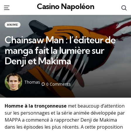
Casino Napoléon
S
Menu
Categories
Posted
ANIME
in
Chainsaw Man : l’éditeur de
manga fait la lumière sur
Denji et Makima
Posted
Thomas
0
Comments
by
Homme à la tronçonneuse
met beaucoup d’attention
sur les personnages et la série animée développée par
MAPPA a commencé à rapprocher Denji de Makima
dans les épisodes les plus récents. A cette proposition