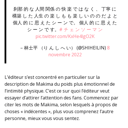
刹那 的 な 人間 関係 の 快 楽 で は な く 、 丁寧 に
構築 し た 人生 の 楽 し も も 楽 し い の の だ よ と
個人 的 に 思 え た シ ー ン で。 個人 的 に 思 え た
シ ー ン で す。
# チ ェ ン ソ ー マ ン
pic.twitter.com/KxHe4lgO2K
– 林士平 （り ん し へ い） (@SHIHEILIN)
8
novembre 2022
L’éditeur s’est concentré en particulier sur la
description de Makima du poids plus émotionnel de
l’intimité physique. C’est ce sur quoi l’éditeur veut
essayer d’attirer l’attention des fans. Commencez par
citer les mots de Makima, selon lesquels à propos de
choses « indécentes », plus vous comprenez l’autre
personne, mieux vous vous sentez.