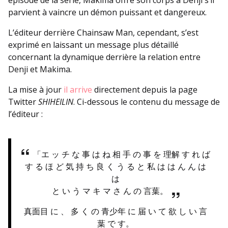
épisode de la série, Makima offre son corps à Denji s’il
parvient à vaincre un démon puissant et dangereux.
L’éditeur derrière Chainsaw Man, cependant, s’est
exprimé en laissant un message plus détaillé
concernant la dynamique derrière la relation entre
Denji et Makima.
La mise à jour
il arrive
directement depuis la page
Twitter
SHIHEILIN
. Ci-dessous le contenu du message de
l’éditeur :
「エ ッ チ な 事 は ね 相 手 の 事 を 理解 す れ ば
す る ほ ど 気 持 ち 良 く う る と 私 は は ん ん は
は
と い う マ キ マ さ ん の 言葉。
真面目 に 、 多 く の 青少年 に 届 い て 欲 し い 言
葉 で す。