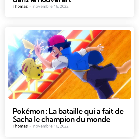
Posted
Thomas
novembre 16, 2022
by
Pokémon : La bataille qui a fait de
Sacha le champion du monde
Posted
Thomas
novembre 16, 2022
by