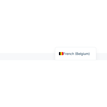
French (France)
French (Belgium)
Meilleur casino en ligne
Nouveau casino en ligne
Meilleur Casino Bitcoin
Bonus Sans Dépôt
Casino sans wager