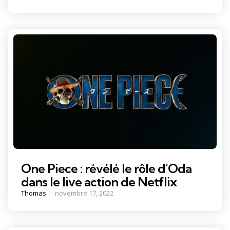
by
One Piece : révélé le rôle d’Oda
dans le live action de Netflix
Posted
Thomas
novembre 17, 2022
by