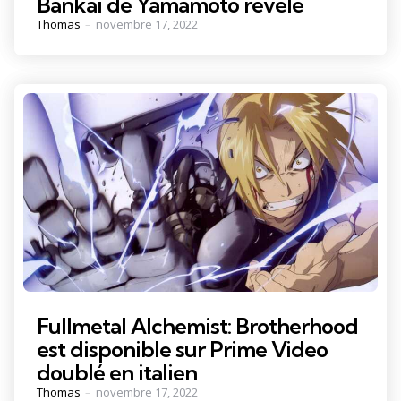
Bankai de Yamamoto révélé
Posted
Thomas
novembre 17, 2022
by
Fullmetal Alchemist: Brotherhood
est disponible sur Prime Video
doublé en italien
Posted
Thomas
novembre 17, 2022