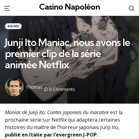
Casino Napoléon
S
Menu
Categories
Posted
ANIME
in
Junji Ito Maniac, nous avons le
premier clip de la série
animée Netflix
Posted
Thomas
0
Comments
by
Maniac de Junji Ito: Contes japonais du macabre
est la
prochaine série sur Netflix qui adaptera certaines
histoires du maître de l’horreur japonais Junji Ito,
publié en Italie par l’evergreen J-POP.