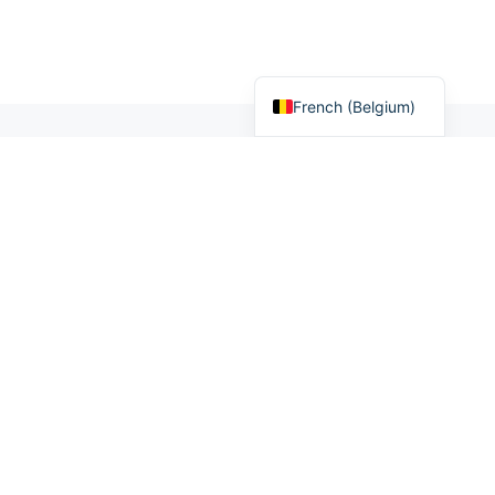
French (France)
French (Belgium)
Meilleur casino en ligne
Nouveau casino en ligne
Meilleur Casino Bitcoin
Bonus Sans Dépôt
Casino sans wager
Roulette casino
Casino Apple Pay
Casinozer