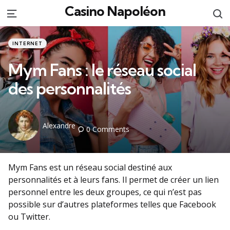
Casino Napoléon
S
Menu
Categories
Posted
INTERNET
in
Mym Fans : le réseau social
des personnalités
Posted
Alexandre
0
Comments
by
Mym Fans est un réseau social destiné aux
personnalités et à leurs fans. Il permet de créer un lien
personnel entre les deux groupes, ce qui n’est pas
possible sur d’autres plateformes telles que Facebook
ou Twitter.