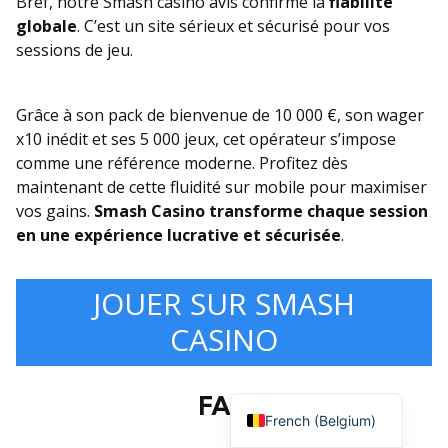
Bref, notre Smash casino avis confirme la
fiabilité
globale
. C’est un site sérieux et sécurisé pour vos
sessions de jeu.
Grâce à son pack de bienvenue de 10 000 €, son wager
x10 inédit et ses 5 000 jeux, cet opérateur s’impose
comme une référence moderne. Profitez dès
maintenant de cette fluidité sur mobile pour maximiser
vos gains.
Smash Casino transforme chaque session
en une expérience lucrative et sécurisée
.
JOUER SUR SMASH
CASINO
French (France)
FAQ
French (Belgium)