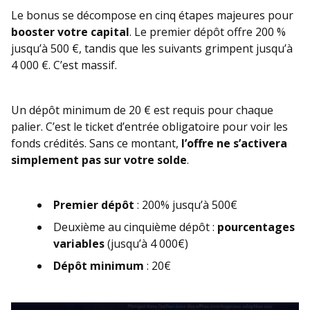
Le bonus se décompose en cinq étapes majeures pour
booster votre capital
. Le premier dépôt offre 200 %
jusqu’à 500 €, tandis que les suivants grimpent jusqu’à
4 000 €. C’est massif.
Un dépôt minimum de 20 € est requis pour chaque
palier. C’est le ticket d’entrée obligatoire pour voir les
fonds crédités. Sans ce montant,
l’offre ne s’activera
simplement pas sur votre solde
.
Premier dépôt
: 200% jusqu’à 500€
Deuxième au cinquième dépôt :
pourcentages
variables
(jusqu’à 4 000€)
Dépôt minimum
: 20€