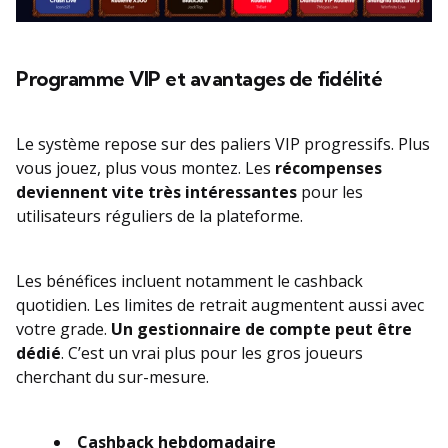
Programme VIP et avantages de fidélité
Le système repose sur des paliers VIP progressifs. Plus
vous jouez, plus vous montez. Les
récompenses
deviennent vite très intéressantes
pour les
utilisateurs réguliers de la plateforme.
Les bénéfices incluent notamment le cashback
quotidien. Les limites de retrait augmentent aussi avec
votre grade.
Un gestionnaire de compte peut être
dédié
. C’est un vrai plus pour les gros joueurs
cherchant du sur-mesure.
Cashback hebdomadaire