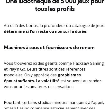
Une ludothèque de 5 000 jeux pour
tous les profils
Au-delà des bonus, la profondeur du catalogue de jeux
détermine si l’on reste ou non sur la durée
.
Machines à sous et fournisseurs de renom
Vous trouverez ici des géants comme Hacksaw Gaming
et Play’n Go. Leurs titres sont des références
mondiales. On y apprécie des
graphismes
époustouflants. La volatilité
est souvent au rendez-
vous pour les amateurs de sensations.
Pourtant, certains studios mineurs manquent à l’appel.
Smash Casino compense astucieusement avec des