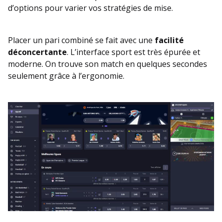
d’options pour varier vos stratégies de mise.
Placer un pari combiné se fait avec une
facilité
déconcertante
. L’interface sport est très épurée et
moderne. On trouve son match en quelques secondes
seulement grâce à l’ergonomie.