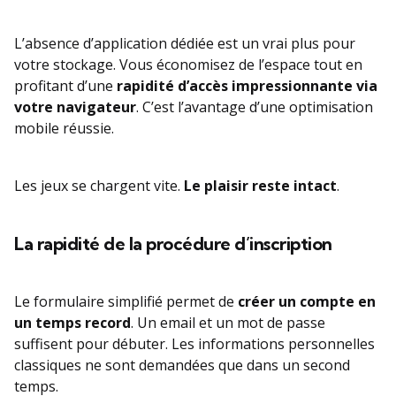
L’absence d’application dédiée est un vrai plus pour
votre stockage. Vous économisez de l’espace tout en
profitant d’une
rapidité d’accès impressionnante via
votre navigateur
. C’est l’avantage d’une optimisation
mobile réussie.
Les jeux se chargent vite.
Le plaisir reste intact
.
La rapidité de la procédure d’inscription
Le formulaire simplifié permet de
créer un compte en
un temps record
. Un email et un mot de passe
suffisent pour débuter. Les informations personnelles
classiques ne sont demandées que dans un second
temps.