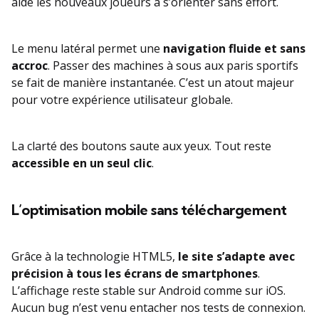
aide les nouveaux joueurs à s’orienter sans effort.
Le menu latéral permet une
navigation fluide et sans
accroc
. Passer des machines à sous aux paris sportifs
se fait de manière instantanée. C’est un atout majeur
pour votre expérience utilisateur globale.
La clarté des boutons saute aux yeux. Tout reste
accessible en un seul clic
.
L’optimisation mobile sans téléchargement
Grâce à la technologie HTML5,
le site s’adapte avec
précision à tous les écrans de smartphones
.
L’affichage reste stable sur Android comme sur iOS.
Aucun bug n’est venu entacher nos tests de connexion.