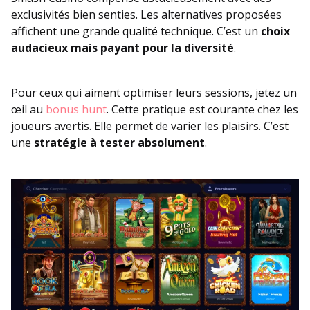
exclusivités bien senties. Les alternatives proposées
affichent une grande qualité technique. C’est un
choix
audacieux mais payant pour la diversité
.
Pour ceux qui aiment optimiser leurs sessions, jetez un
œil au
bonus hunt
. Cette pratique est courante chez les
joueurs avertis. Elle permet de varier les plaisirs. C’est
une
stratégie à tester absolument
.