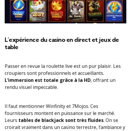
L’expérience du casino en direct et jeux de
table
Passer en revue la roulette live est un pur plaisir. Les
croupiers sont professionnels et accueillants.
L’immersion est totale grâce à la HD
, offrant un
rendu visuel impeccable.
Il faut mentionner Winfinity et 7Mojos. Ces
fournisseurs montent en puissance sur le marché.
Leurs
tables de blackjack sont très fluides
. On se
croirait vraiment dans un casino terrestre, l’ambiance y