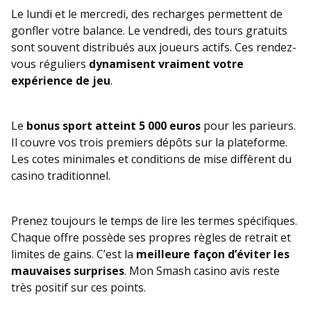
Le lundi et le mercredi, des recharges permettent de
gonfler votre balance. Le vendredi, des tours gratuits
sont souvent distribués aux joueurs actifs. Ces rendez-
vous réguliers
dynamisent vraiment votre
expérience de jeu
.
Le
bonus sport atteint 5 000 euros
pour les parieurs.
Il couvre vos trois premiers dépôts sur la plateforme.
Les cotes minimales et conditions de mise diffèrent du
casino traditionnel.
Prenez toujours le temps de lire les termes spécifiques.
Chaque offre possède ses propres règles de retrait et
limites de gains. C’est la
meilleure façon d’éviter les
mauvaises surprises
. Mon Smash casino avis reste
très positif sur ces points.