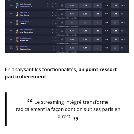
En analysant les fonctionnalités,
un point ressort
particulièrement
:
Le streaming intégré transforme
radicalement la façon dont on suit ses paris en
direct.