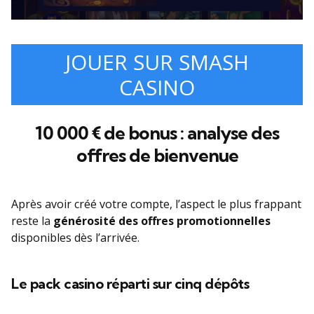
JOUER SUR SMASH
CASINO
10 000 € de bonus : analyse des
offres de bienvenue
Après avoir créé votre compte, l’aspect le plus frappant
reste la
générosité des offres promotionnelles
disponibles dès l’arrivée.
Le pack casino réparti sur cinq dépôts