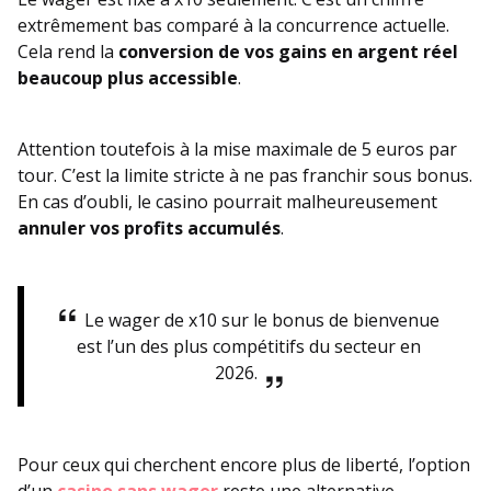
extrêmement bas comparé à la concurrence actuelle.
Cela rend la
conversion de vos gains en argent réel
beaucoup plus accessible
.
Attention toutefois à la mise maximale de 5 euros par
tour. C’est la limite stricte à ne pas franchir sous bonus.
En cas d’oubli, le casino pourrait malheureusement
annuler vos profits accumulés
.
Le wager de x10 sur le bonus de bienvenue
est l’un des plus compétitifs du secteur en
2026.
Pour ceux qui cherchent encore plus de liberté, l’option