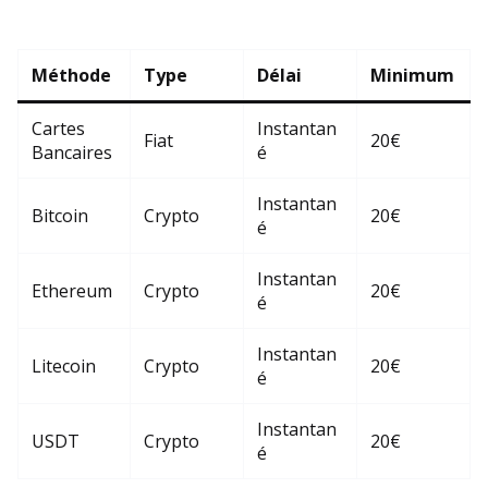
Méthode
Type
Délai
Minimum
Cartes
Instantan
Fiat
20€
Bancaires
é
Instantan
Bitcoin
Crypto
20€
é
Instantan
Ethereum
Crypto
20€
é
Instantan
Litecoin
Crypto
20€
é
Instantan
USDT
Crypto
20€
é