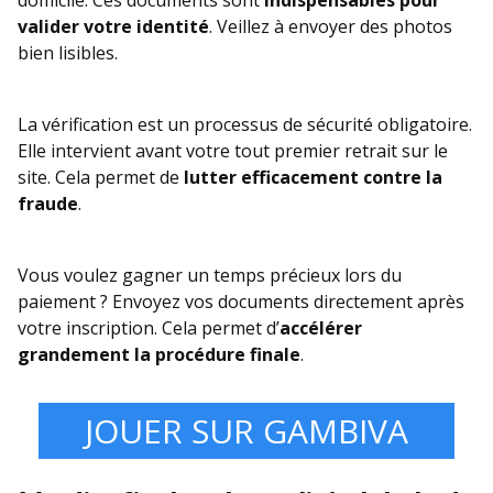
domicile. Ces documents sont
indispensables pour
valider votre identité
. Veillez à envoyer des photos
bien lisibles.
La vérification est un processus de sécurité obligatoire.
Elle intervient avant votre tout premier retrait sur le
site. Cela permet de
lutter efficacement contre la
fraude
.
Vous voulez gagner un temps précieux lors du
paiement ? Envoyez vos documents directement après
votre inscription. Cela permet d’
accélérer
grandement la procédure finale
.
JOUER SUR GAMBIVA