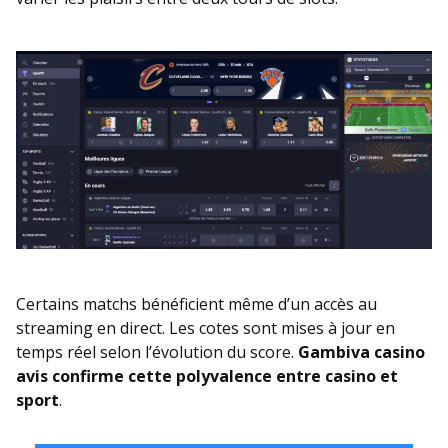
Certains matchs bénéficient même d’un accès au
streaming en direct. Les cotes sont mises à jour en
temps réel selon l’évolution du score.
Gambiva casino
avis confirme cette polyvalence entre casino et
sport
.