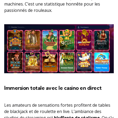
machines. C’est une statistique honnête pour les
passionnés de rouleaux.
Immersion totale avec le casino en direct
Les amateurs de sensations fortes profitent de tables
de blackjack et de roulette en live. L’ambiance des
studios de streaming est
bluffante de réalisme
. On s’y