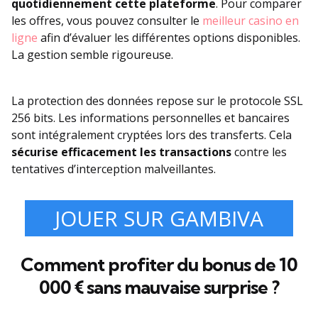
quotidiennement cette plateforme
. Pour comparer
les offres, vous pouvez consulter le
meilleur casino en
ligne
afin d’évaluer les différentes options disponibles.
La gestion semble rigoureuse.
La protection des données repose sur le protocole SSL
256 bits. Les informations personnelles et bancaires
sont intégralement cryptées lors des transferts. Cela
sécurise efficacement les transactions
contre les
tentatives d’interception malveillantes.
JOUER SUR GAMBIVA
Comment profiter du bonus de 10
000 € sans mauvaise surprise ?