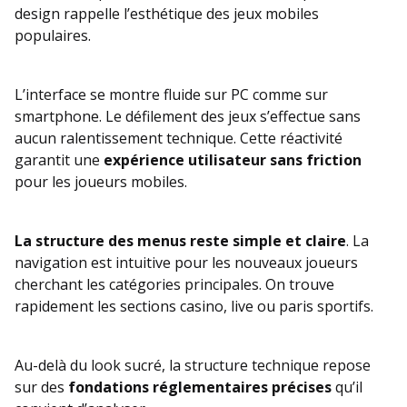
design rappelle l’esthétique des jeux mobiles
populaires.
L’interface se montre fluide sur PC comme sur
smartphone. Le défilement des jeux s’effectue sans
aucun ralentissement technique. Cette réactivité
garantit une
expérience utilisateur sans friction
pour les joueurs mobiles.
La structure des menus reste simple et claire
. La
navigation est intuitive pour les nouveaux joueurs
cherchant les catégories principales. On trouve
rapidement les sections casino, live ou paris sportifs.
Au-delà du look sucré, la structure technique repose
sur des
fondations réglementaires précises
qu’il