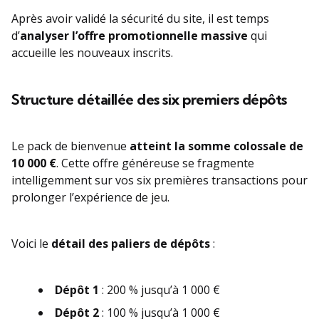
Après avoir validé la sécurité du site, il est temps
d’
analyser l’offre promotionnelle massive
qui
accueille les nouveaux inscrits.
Structure détaillée des six premiers dépôts
Le pack de bienvenue
atteint la somme colossale de
10 000 €
. Cette offre généreuse se fragmente
intelligemment sur vos six premières transactions pour
prolonger l’expérience de jeu.
Voici le
détail des paliers de dépôts
:
Dépôt 1
: 200 % jusqu’à 1 000 €
Dépôt 2
: 100 % jusqu’à 1 000 €