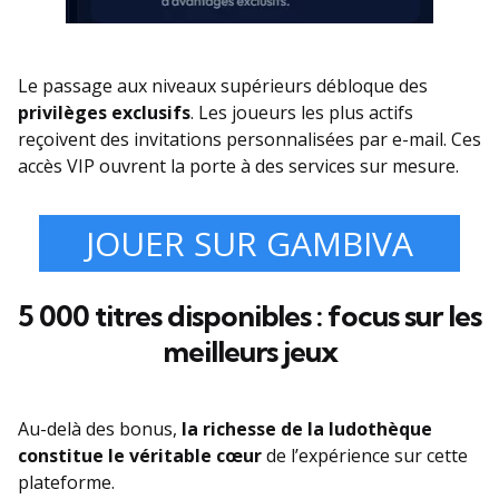
Le passage aux niveaux supérieurs débloque des
privilèges exclusifs
. Les joueurs les plus actifs
reçoivent des invitations personnalisées par e-mail. Ces
accès VIP ouvrent la porte à des services sur mesure.
JOUER SUR GAMBIVA
5 000 titres disponibles : focus sur les
meilleurs jeux
Au-delà des bonus,
la richesse de la ludothèque
constitue le véritable cœur
de l’expérience sur cette
plateforme.