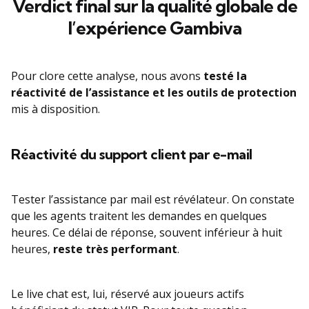
Verdict final sur la qualité globale de
l’expérience Gambiva
Pour clore cette analyse, nous avons
testé la
réactivité de l’assistance et les outils de protection
mis à disposition.
Réactivité du support client par e-mail
Tester l’assistance par mail est révélateur. On constate
que les agents traitent les demandes en quelques
heures. Ce délai de réponse, souvent inférieur à huit
heures,
reste très performant
.
Le live chat est, lui, réservé aux joueurs actifs