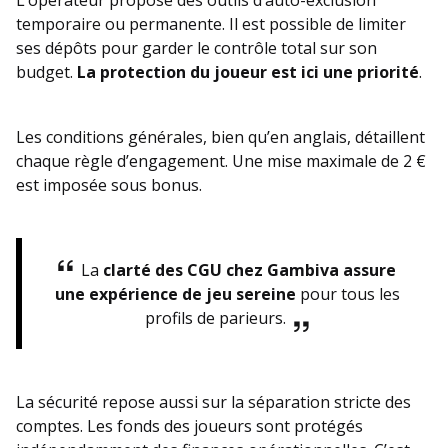
L’opérateur propose des outils d’auto-exclusion
temporaire ou permanente. Il est possible de limiter
ses dépôts pour garder le contrôle total sur son
budget.
La protection du joueur est ici une priorité
.
Les conditions générales, bien qu’en anglais, détaillent
chaque règle d’engagement. Une mise maximale de 2 €
est imposée sous bonus.
La
clarté des CGU chez Gambiva assure
une expérience de jeu sereine
pour tous les
profils de parieurs.
La sécurité repose aussi sur la séparation stricte des
comptes. Les fonds des joueurs sont protégés