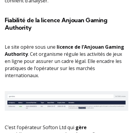
convient d’analyser.
Fiabilité de la licence Anjouan Gaming
Authority
Le site opère sous une
licence de l’Anjouan Gaming
Authority
. Cet organisme régule les activités de jeux
en ligne pour assurer un cadre légal. Elle encadre les
pratiques de l’opérateur sur les marchés
internationaux.
C’est l’opérateur Softon Ltd qui
gère