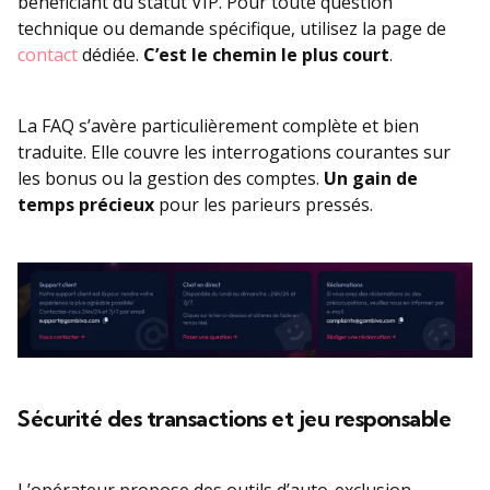
bénéficiant du statut VIP. Pour toute question
technique ou demande spécifique, utilisez la page de
contact
dédiée.
C’est le chemin le plus court
.
La FAQ s’avère particulièrement complète et bien
traduite. Elle couvre les interrogations courantes sur
les bonus ou la gestion des comptes.
Un gain de
temps précieux
pour les parieurs pressés.
Sécurité des transactions et jeu responsable