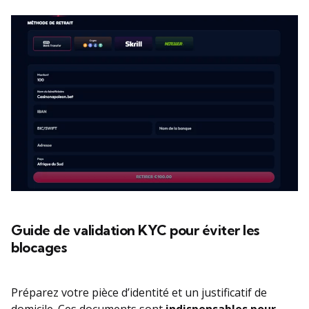
Guide de validation KYC pour éviter les
blocages
Préparez votre pièce d’identité et un justificatif de