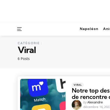
Menu
Napoléon
An
CATÉGORIE :
Viral
6 Posts
Categories
Posted
VIRAL
in
Notre top des 
de rencontre 
Posted
by
Alexandre
by
décembre 16, 202