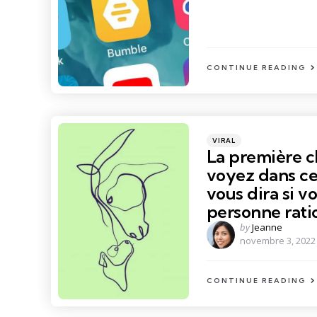
CONTINUE READING
Categories
Posted
VIRAL
in
La première c
voyez dans ce
vous dira si v
personne rati
Posted
by
Jeanne
by
novembre 3, 2022
CONTINUE READING