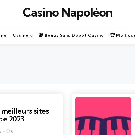
Casino Napoléon
ime
Casino
🎁 Bonus Sans Dépôt Casino
🏆 Meilleu
meilleurs sites
de 2023
2
0