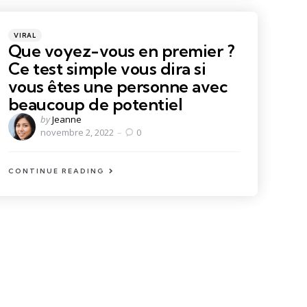
Categories
Posted
VIRAL
in
Que voyez-vous en premier ?
Ce test simple vous dira si
vous êtes une personne avec
beaucoup de potentiel
Posted
by
Jeanne
by
novembre 2, 2022
0
CONTINUE READING