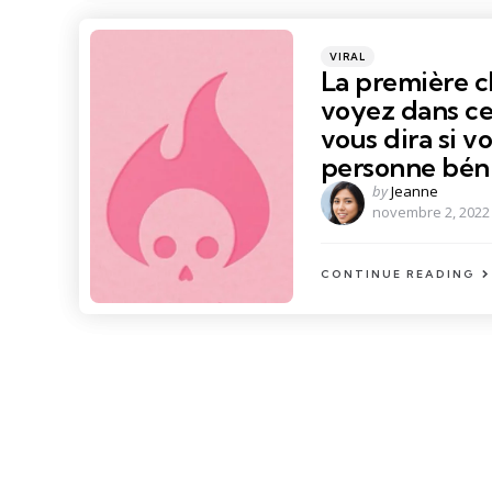
Categories
Posted
VIRAL
in
La première c
voyez dans ce
vous dira si v
personne bén
Posted
by
Jeanne
by
novembre 2, 2022
CONTINUE READING