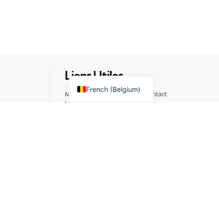
Liens Utiles
French (France)
French (Belgium)
:
Mentions
À propos
Contact
Légales
de
rançais
onaparte
 de
rançais
poléon :
sur ce