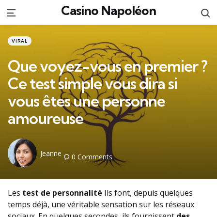
Casino Napoléon
S
Menu
Categories
Posted
VIRAL
in
Que voyez-vous en premier ?
Ce test simple vous dira si
vous êtes une personne
amoureuse
Posted
Jeanne
0
Comments
by
Les
test de personnalité
Ils font, depuis quelques
temps déjà, une véritable sensation sur les réseaux
sociaux. En quelques secondes, ils fournissent
des