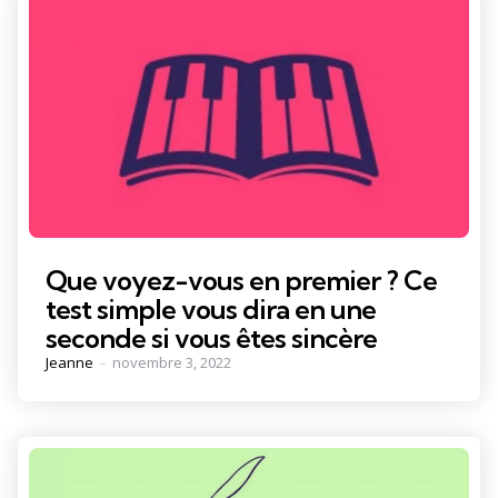
Que voyez-vous en premier ? Ce
test simple vous dira en une
seconde si vous êtes sincère
Posted
Jeanne
novembre 3, 2022
by