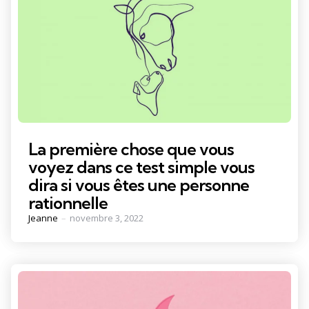
La première chose que vous
voyez dans ce test simple vous
dira si vous êtes une personne
rationnelle
Posted
Jeanne
novembre 3, 2022
by