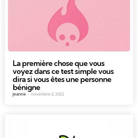
La première chose que vous
voyez dans ce test simple vous
dira si vous êtes une personne
bénigne
Posted
Jeanne
novembre 2, 2022
by