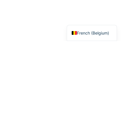
French (France)
French (Belgium)
Meilleur casino en ligne
Nouveau casino en ligne
Meilleur Casino Bitcoin
Bonus Sans Dépôt
Casino sans wager
Roulette casino
Casino Apple Pay