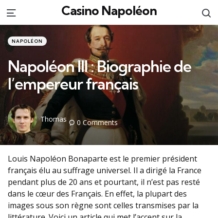
Casino Napoléon
S
Menu
Categories
Posted
NAPOLÉON
in
Napoléon III : Biographie de
l’empereur français
Posted
Thomas
0
Comments
by
Louis Napoléon Bonaparte est le premier président
français élu au suffrage universel. Il a dirigé la France
pendant plus de 20 ans et pourtant, il n’est pas resté
dans le cœur des Français. En effet, la plupart des
images sous son règne sont celles transmises par la
littérature. Voici un article qui met l’accent sur la