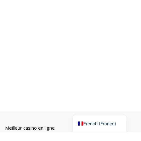
French (Belgium)
French (France)
Meilleur casino en ligne
Nouveau casino en ligne