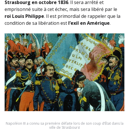
Strasbourg
en octobre 1836
. Il sera arrêté et
emprisonné suite à cet échec, mais sera libéré par le
roi Louis Philippe
. Il est primordial de rappeler que la
condition de sa libération est
l’exil en Amérique
.
Napoléon III a connu sa première défaite lors de son coup d’État dans la
ville de Strasbourg