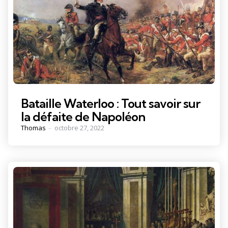
Bataille Waterloo : Tout savoir sur
la défaite de Napoléon
Posted
Thomas
octobre 27, 2022
by