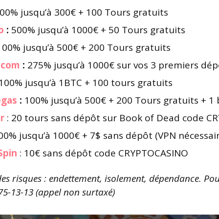
100% jusqu’à 300€ + 100 Tours gratuits
o
:
500% jusqu’à 1000€ + 50 Tours gratuits
00% jusqu’à 500€ + 200 Tours gratuits
.com
:
275% jusqu’à 1000€ sur vos 3 premiers dép
 100% jusqu’à 1BTC + 100 tours gratuits
egas
:
100% jusqu’à 500€ + 200 Tours gratuits + 1
r
: 20 tours sans dépôt sur Book of Dead code 
200% jusqu’à 1000€ + 7$ sans dépôt (VPN nécessair
Spin
: 10€ sans dépôt code CRYPTOCASINO
es risques : endettement, isolement, dépendance. Pour
75-13-13 (appel non surtaxé)