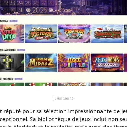
Julius Casino
t réputé pour sa sélection impressionnante de je
exceptionnel. Sa bibliothèque de jeux inclut non s