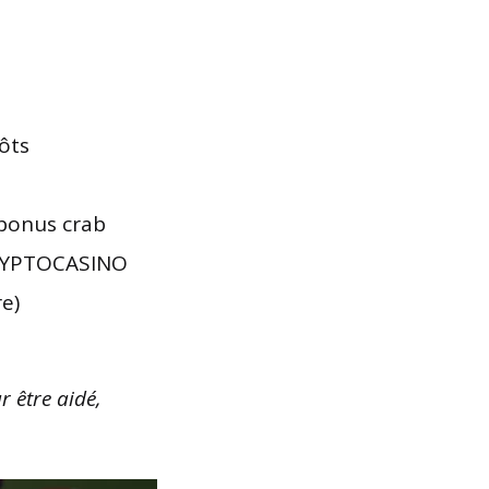
ôts
 bonus crab
CRYPTOCASINO
e)
 être aidé,