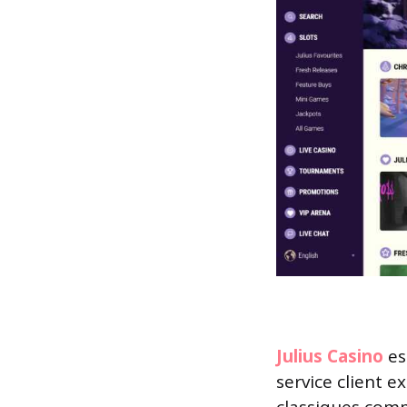
Julius Casino
es
service client 