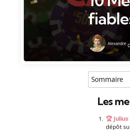
10 Mei
fiable
Posted
Alexandre
by
Sommaire
Les mei
🏆 Julius
dépôt su