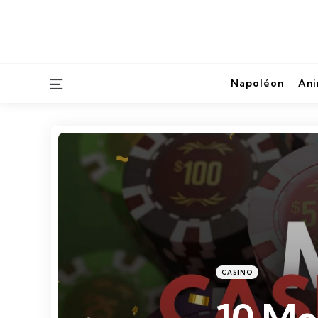
Menu
Napoléon
An
Categories
Posted
CASINO
in