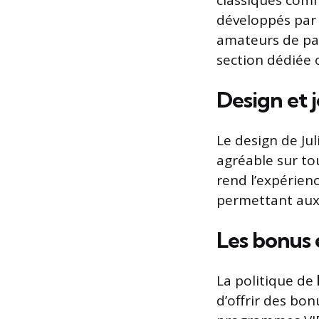
classiques comme
développés par c
amateurs de par
section dédiée 
Design et 
Le design de Jul
agréable sur tou
rend l’expérien
permettant aux j
Les bonus 
La politique de
d’offrir des bo