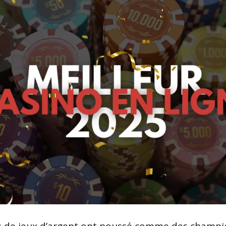
s de jeux d’argent ont poussé comme des champi