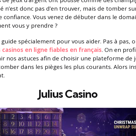
ulté n’est donc pas d’en trouver, mais de tomber s
 de confiance. Vous venez de débuter dans le doma
ent vous y prendre ?
 guide spécialement pour vous aider. Pas à pas, o
 casinos en ligne fiables en français
. On en prof
ir nos astuces afin de choisir une plateforme de 
omber dans les pièges les plus courants. Alors in
t.
Julius Casino