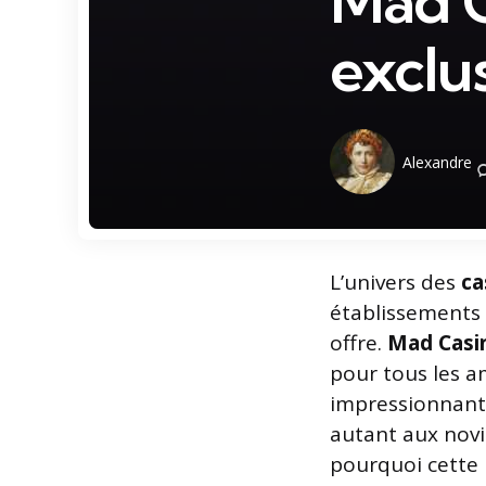
Mad C
exclu
Posted
Alexandre
by
L’univers des
ca
établissements p
offre.
Mad Casi
pour tous les a
impressionnante
autant aux nov
pourquoi cette 