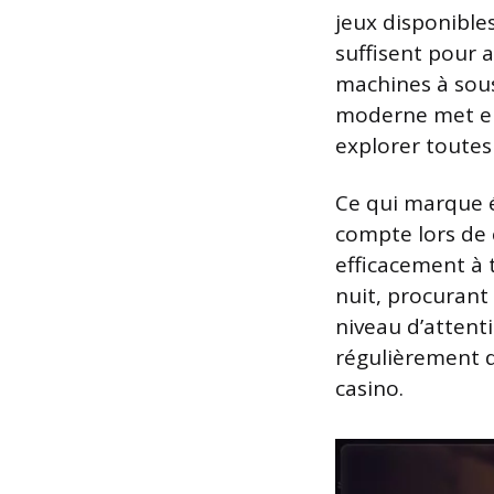
jeux disponible
suffisent pour 
machines à sous
moderne met en
explorer toutes 
Ce qui marque é
compte lors de
efficacement à 
nuit, procurant 
niveau d’attentio
régulièrement d
casino.