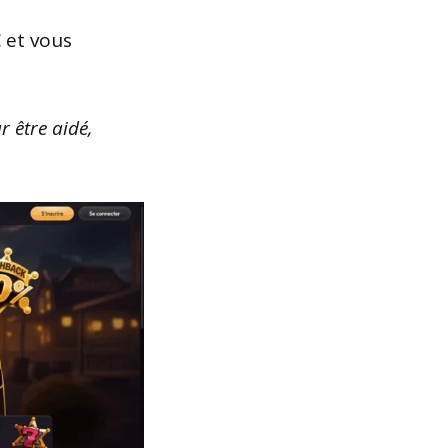
 et vous
 être aidé,