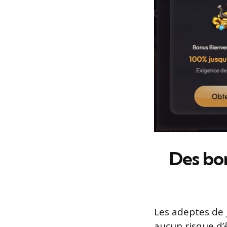
Des bo
Les adeptes de 
aucun risque d’ê