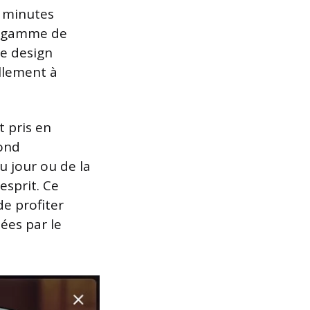
s minutes
e gamme de
Le design
llement à
 pris en
ond
 jour ou de la
esprit. Ce
 de profiter
ées par le