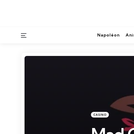
Menu
Napoléon
An
Categories
Posted
CASINO
in