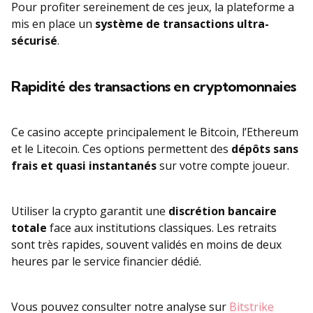
Pour profiter sereinement de ces jeux, la plateforme a
mis en place un
système de transactions ultra-
sécurisé
.
Rapidité des transactions en cryptomonnaies
Ce casino accepte principalement le Bitcoin, l’Ethereum
et le Litecoin. Ces options permettent des
dépôts sans
frais et quasi instantanés
sur votre compte joueur.
Utiliser la crypto garantit une
discrétion bancaire
totale
face aux institutions classiques. Les retraits
sont très rapides, souvent validés en moins de deux
heures par le service financier dédié.
Vous pouvez consulter notre analyse sur
Bitstrike