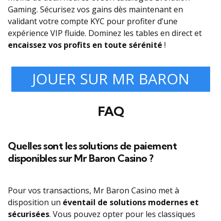
Gaming. Sécurisez vos gains dès maintenant en
validant votre compte KYC pour profiter d’une
expérience VIP fluide. Dominez les tables en direct et
encaissez vos profits en toute sérénité
!
JOUER SUR MR BARON
FAQ
Quelles sont les solutions de paiement
disponibles sur Mr Baron Casino ?
Pour vos transactions, Mr Baron Casino met à
disposition un
éventail de solutions modernes et
sécurisées
. Vous pouvez opter pour les classiques