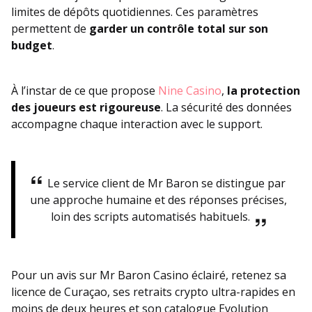
limites de dépôts quotidiennes. Ces paramètres
permettent de
garder un contrôle total sur son
budget
.
À l’instar de ce que propose
Nine Casino
,
la protection
des joueurs est rigoureuse
. La sécurité des données
accompagne chaque interaction avec le support.
Le service client de Mr Baron se distingue par
une approche humaine et des réponses précises,
loin des scripts automatisés habituels.
Pour un avis sur Mr Baron Casino éclairé, retenez sa
licence de Curaçao, ses retraits crypto ultra-rapides en
moins de deux heures et son catalogue Evolution