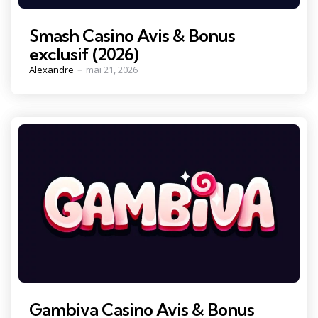
Smash Casino Avis & Bonus
exclusif (2026)
Posted
Alexandre
mai 21, 2026
by
Gambiva Casino Avis & Bonus