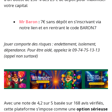
votre capital.
Mr Baron
:
7€ sans dépôt en s’inscrivant via
notre lien et en rentrant le code BARON7
Jouer comporte des risques : endettement, isolement,
dépendance. Pour être aidé, appelez le 09-74-75-13-13
(appel non surtaxé)
Avec une note de 4,2 sur 5 basée sur 168 avis vérifiés,
cette plateforme s’impose comme une
option sérieuse