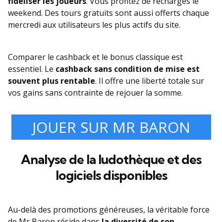
fidéliser les joueurs
. Vous profitez de recharges le
weekend. Des tours gratuits sont aussi offerts chaque
mercredi aux utilisateurs les plus actifs du site.
Comparer le cashback et le bonus classique est
essentiel. Le
cashback sans condition de mise est
souvent plus rentable
. Il offre une liberté totale sur
vos gains sans contrainte de rejouer la somme.
JOUER SUR MR BARON
Analyse de la ludothèque et des
logiciels disponibles
Au-delà des promotions généreuses, la véritable force
de Mr Baron réside dans
la diversité de son