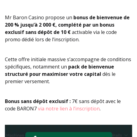
Mr Baron Casino propose un
bonus de bienvenue de
200 % jusqu’à 2 000 €, complété par un bonus
exclusif sans dépôt de 10 €
activable via le code
promo dédié lors de l’inscription.
Cette offre initiale massive s’accompagne de conditions
spécifiques, notamment un
pack de bienvenue
structuré pour maximiser votre capital
dès le
premier versement.
Bonus sans dépôt exclusif :
7€ sans dépôt avec le
code BARON7
via notre lien à l’inscription
.