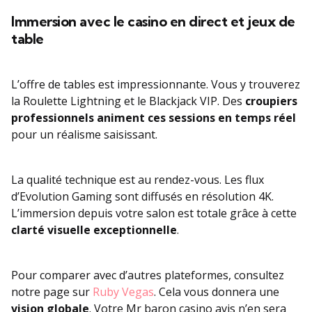
Immersion avec le casino en direct et jeux de
table
L’offre de tables est impressionnante. Vous y trouverez
la Roulette Lightning et le Blackjack VIP. Des
croupiers
professionnels animent ces sessions en temps réel
pour un réalisme saisissant.
La qualité technique est au rendez-vous. Les flux
d’Evolution Gaming sont diffusés en résolution 4K.
L’immersion depuis votre salon est totale grâce à cette
clarté visuelle exceptionnelle
.
Pour comparer avec d’autres plateformes, consultez
notre page sur
Ruby Vegas
. Cela vous donnera une
vision globale
. Votre Mr baron casino avis n’en sera