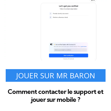
JOUER SUR MR BARON
Comment contacter le support et
jouer sur mobile ?