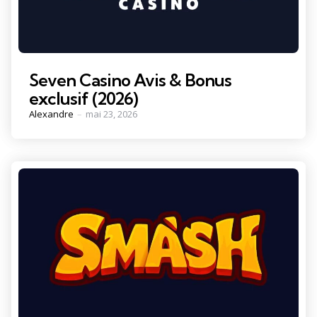
Seven Casino Avis & Bonus
exclusif (2026)
Posted
Alexandre
mai 23, 2026
by