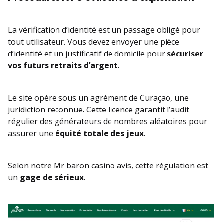
La vérification d’identité est un passage obligé pour
tout utilisateur. Vous devez envoyer une pièce
d’identité et un justificatif de domicile pour
sécuriser
vos futurs retraits d’argent
.
Le site opère sous un agrément de Curaçao, une
juridiction reconnue. Cette licence garantit l’audit
régulier des générateurs de nombres aléatoires pour
assurer une
équité totale des jeux
.
Selon notre Mr baron casino avis, cette régulation est
un
gage de sérieux
.