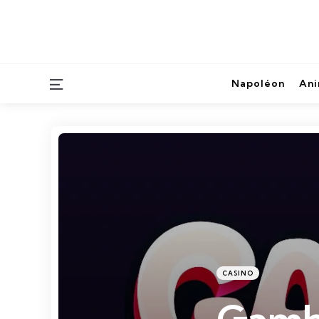
Menu
Napoléon
An
Categories
Posted
CASINO
in