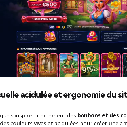
suelle acidulée et ergonomie du si
ique s’inspire directement des
bonbons et des co
 des couleurs vives et acidulées pour créer une a