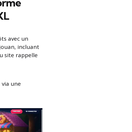
forme
XL
ôts avec un
jouan, incluant
u site rappelle
t via une