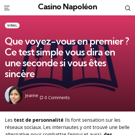
Casino Napoléon
S
Menu
Categories
Posted
VIRAL
in
Que voyez-vous en premier ?
Ce test simple vous dira en
une seconde si vous êtes
sincère
Posted
Jeanne
0
Comments
by
Les
test de personnalité
Ils font sensation sur les
réseaux sociaux. Les internautes y ont trouvé une belle
alternative pour combattre l’ennui et aussi,
des