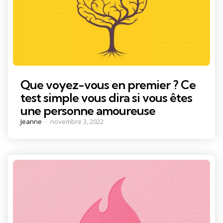
Que voyez-vous en premier ? Ce
test simple vous dira si vous êtes
une personne amoureuse
Posted
Jeanne
novembre 3, 2022
by