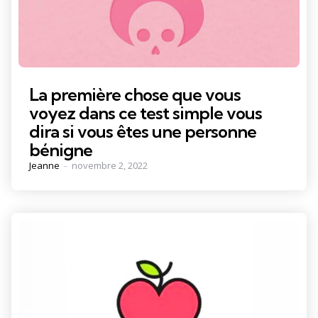
La première chose que vous
voyez dans ce test simple vous
dira si vous êtes une personne
bénigne
Posted
Jeanne
novembre 2, 2022
by