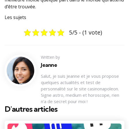
d’être trouvée.
Les sujets
5/5 - (1 vote)
Written by
Jeanne
Salut, je suis Jeanne et je vous propose
quelques actualités et test de
personnalité sur le site casinonapoleon.
Signe astro, medium et horoscope, rien
n'a de secret pour moi !
D'autres articles