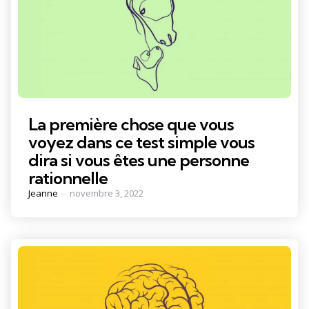
La première chose que vous
voyez dans ce test simple vous
dira si vous êtes une personne
rationnelle
Posted
Jeanne
novembre 3, 2022
by