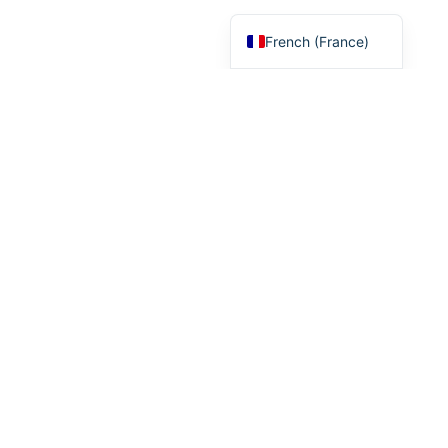
French (Belgium)
French (France)
Meilleur casino en ligne
Nouveau casino en ligne
Meilleur Casino Bitcoin
Bonus Sans Dépôt
Casino sans wager
Roulette casino
Casino Apple Pay
Casinozer