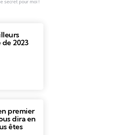
de secret pour moi !
lleurs
e de 2023
en premier
ous dira en
us êtes