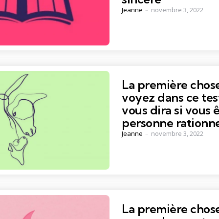
Posted
Jeanne
novembre 3, 2022
by
La première chos
voyez dans ce tes
vous dira si vous 
personne rationne
Posted
Jeanne
novembre 3, 2022
by
La première chos