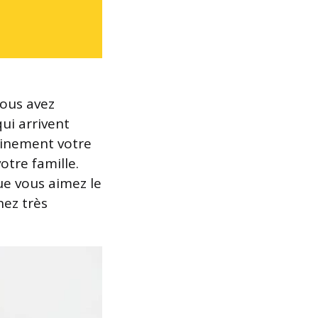
Vous avez
ui arrivent
leinement votre
otre famille.
ue vous aimez le
nez très