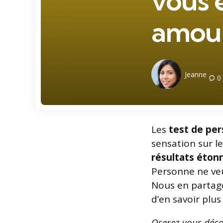
vous 
amou
Posted
Jeanne
0
by
Les
test de per
sensation sur l
résultats éton
Personne ne veu
Nous en partage
d’en savoir plus
Oserez-vous déco