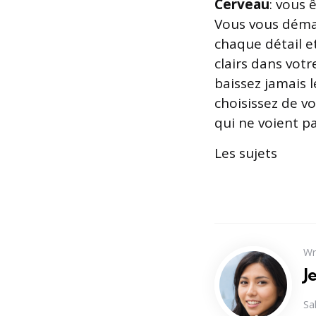
Cerveau
: vous 
Vous vous démar
chaque détail et
clairs dans votr
baissez jamais
choisissez de v
qui ne voient 
Les sujets
Wr
J
Sa