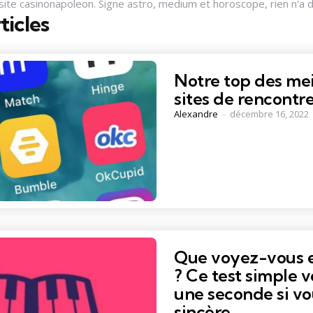
 site casinonapoleon. Signe astro, medium et horoscope, rien n'a 
ticles
Notre top des mei
sites de rencontr
Posted
Alexandre
décembre 16, 2022
by
Que voyez-vous 
? Ce test simple v
une seconde si vo
sincère