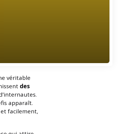
ne véritable
rnissent
des
d’internautes.
fis apparaît.
et facilement,
se qui attire