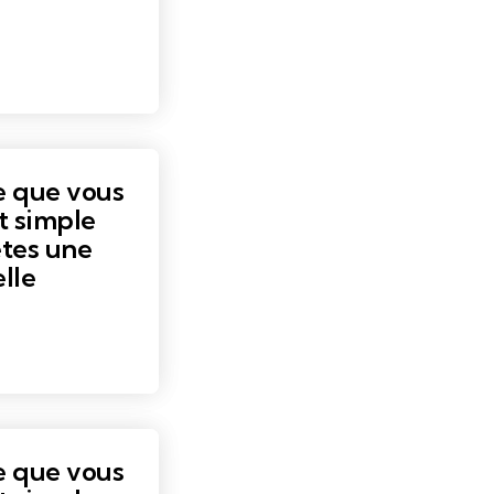
e que vous
t simple
êtes une
lle
e que vous