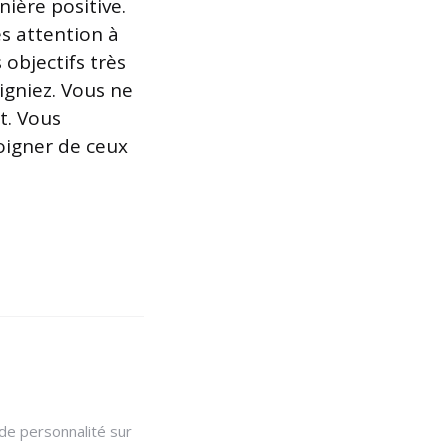
ière positive.
s attention à
 objectifs très
eigniez. Vous ne
t. Vous
oigner de ceux
 de personnalité sur