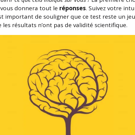
 vous donnera tout le
réponses
. Suivez votre intu
 est important de souligner que ce test reste un je
les résultats n’ont pas de validité scientifique.