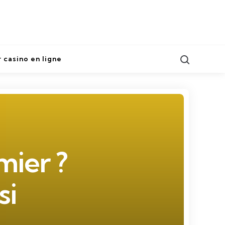
Search
r casino en ligne
ier ?
si