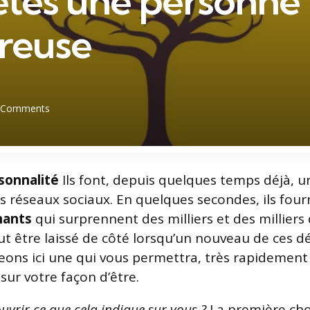
êtes une personne
reuse
Comments
sonnalité
Ils font, depuis quelques temps déjà, u
es réseaux sociaux. En quelques secondes, ils fou
nants
qui surprennent des milliers et des milliers 
t être laissé de côté lorsqu’un nouveau de ces dé
ons ici une qui vous permettra, très rapidement 
 sur votre façon d’être.
uvrir ce que cela indique sur vous ?
La première cho