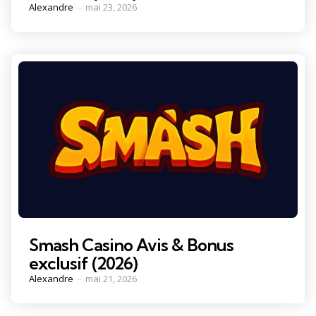
Posted
Alexandre
mai 23, 2026
by
Smash Casino Avis & Bonus
exclusif (2026)
Posted
Alexandre
mai 21, 2026
by