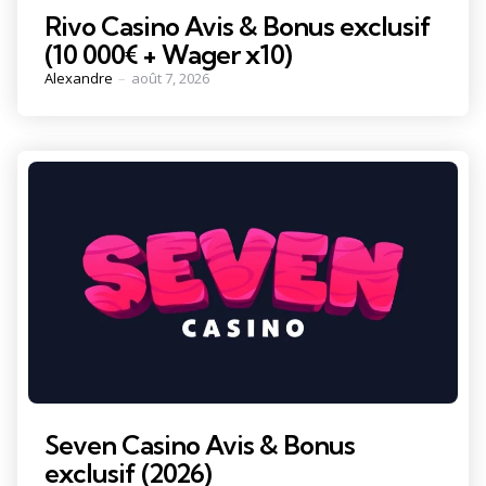
Rivo Casino Avis & Bonus exclusif
(10 000€ + Wager x10)
Posted
Alexandre
août 7, 2026
by
Seven Casino Avis & Bonus
exclusif (2026)