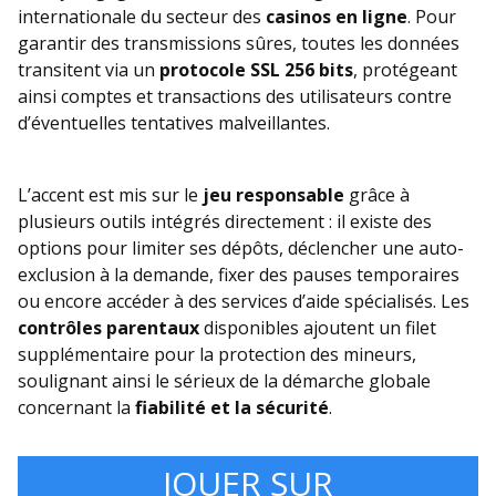
internationale du secteur des
casinos en ligne
. Pour
garantir des transmissions sûres, toutes les données
transitent via un
protocole SSL 256 bits
, protégeant
ainsi comptes et transactions des utilisateurs contre
d’éventuelles tentatives malveillantes.
L’accent est mis sur le
jeu responsable
grâce à
plusieurs outils intégrés directement : il existe des
options pour limiter ses dépôts, déclencher une auto-
exclusion à la demande, fixer des pauses temporaires
ou encore accéder à des services d’aide spécialisés. Les
contrôles parentaux
disponibles ajoutent un filet
supplémentaire pour la protection des mineurs,
soulignant ainsi le sérieux de la démarche globale
concernant la
fiabilité et la sécurité
.
JOUER SUR