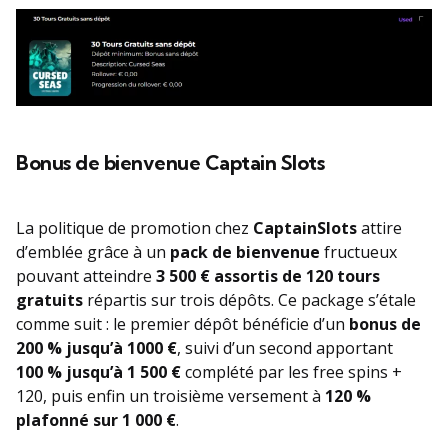
Bonus de bienvenue Captain Slots
La politique de promotion chez
CaptainSlots
attire
d’emblée grâce à un
pack de bienvenue
fructueux
pouvant atteindre
3 500 € assortis de 120 tours
gratuits
répartis sur trois dépôts. Ce package s’étale
comme suit : le premier dépôt bénéficie d’un
bonus de
200 % jusqu’à 1000 €
, suivi d’un second apportant
100 % jusqu’à 1 500 €
complété par les free spins +
120, puis enfin un troisième versement à
120 %
plafonné sur 1 000 €
.