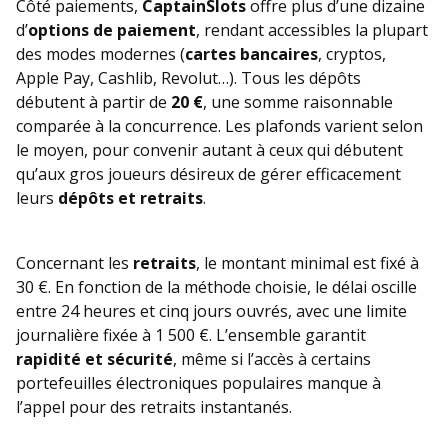
Côté paiements,
CaptainSlots
offre plus d’une dizaine
d’
options de paiement
, rendant accessibles la plupart
des modes modernes (
cartes bancaires
, cryptos,
Apple Pay, Cashlib, Revolut…). Tous les dépôts
débutent à partir de
20 €
, une somme raisonnable
comparée à la concurrence. Les plafonds varient selon
le moyen, pour convenir autant à ceux qui débutent
qu’aux gros joueurs désireux de gérer efficacement
leurs
dépôts et retraits
.
Concernant les
retraits
, le montant minimal est fixé à
30 €. En fonction de la méthode choisie, le délai oscille
entre 24 heures et cinq jours ouvrés, avec une limite
journalière fixée à 1 500 €. L’ensemble garantit
rapidité et sécurité
, même si l’accès à certains
portefeuilles électroniques populaires manque à
l’appel pour des retraits instantanés.