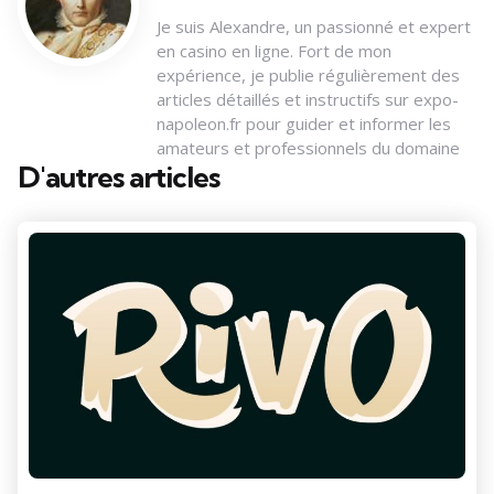
Je suis Alexandre, un passionné et expert
en casino en ligne. Fort de mon
expérience, je publie régulièrement des
articles détaillés et instructifs sur expo-
napoleon.fr pour guider et informer les
amateurs et professionnels du domaine
D'autres articles