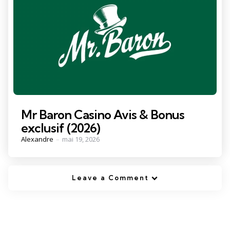
Mr Baron Casino Avis & Bonus
exclusif (2026)
Posted
Alexandre
mai 19, 2026
by
Leave a Comment