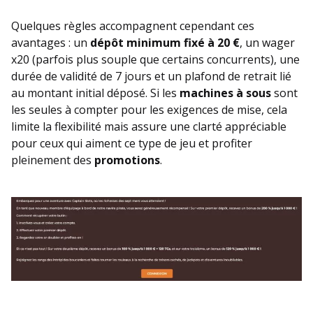
Quelques règles accompagnent cependant ces
avantages : un
dépôt minimum fixé à 20 €
, un wager
x20 (parfois plus souple que certains concurrents), une
durée de validité de 7 jours et un plafond de retrait lié
au montant initial déposé. Si les
machines à sous
sont
les seules à compter pour les exigences de mise, cela
limite la flexibilité mais assure une clarté appréciable
pour ceux qui aiment ce type de jeu et profiter
pleinement des
promotions
.