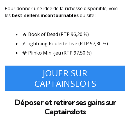
Pour donner une idée de la richesse disponible, voici
les
best-sellers incontournables
du site :
🔥 Book of Dead (RTP 96,20 %)
⚡ Lightning Roulette Live (RTP 97,30 %)
💎 Plinko Mini-jeu (RTP 97,50 %)
JOUER SUR
CAPTAINSLOTS
Déposer et retirer ses gains sur
Captainslots