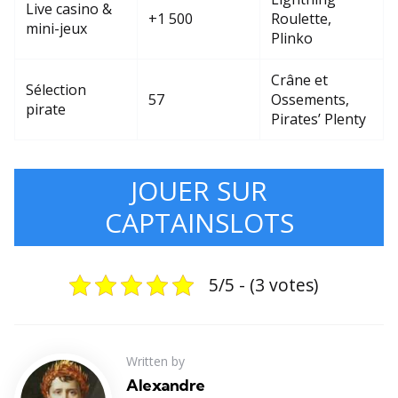
Live casino &
+1 500
Roulette,
mini-jeux
Plinko
Crâne et
Sélection
57
Ossements,
pirate
Pirates’ Plenty
JOUER SUR
CAPTAINSLOTS
5/5 - (3 votes)
Written by
Alexandre