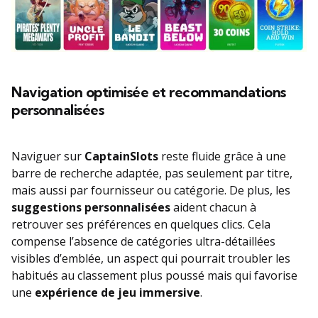
Navigation optimisée et recommandations
personnalisées
Naviguer sur
CaptainSlots
reste fluide grâce à une
barre de recherche adaptée, pas seulement par titre,
mais aussi par fournisseur ou catégorie. De plus, les
suggestions personnalisées
aident chacun à
retrouver ses préférences en quelques clics. Cela
compense l’absence de catégories ultra-détaillées
visibles d’emblée, un aspect qui pourrait troubler les
habitués au classement plus poussé mais qui favorise
une
expérience de jeu immersive
.